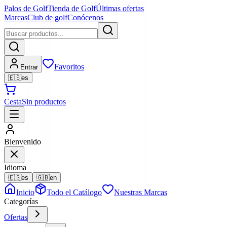
Palos de Golf
Tienda de Golf
Últimas ofertas
Marcas
Club de golf
Conócenos
Favoritos
Entrar
🇪🇸
es
Cesta
Sin productos
Bienvenido
Idioma
🇪🇸
es
🇬🇧
en
Inicio
Todo el Catálogo
Nuestras Marcas
Categorías
Ofertas