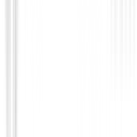
25,00 €
20,00 €
Desde