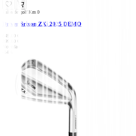
Palos de golf Km.0
Driver Srixon ZXi 2025 DEMO
649,00 €
399,00 €
Novedad
-14%