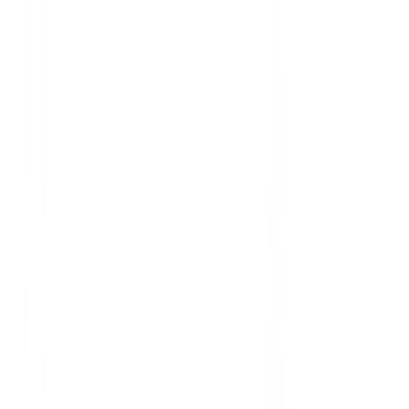
Hierros de golf