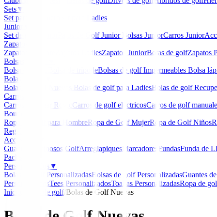
Clubmaker
Ladies
Maderas de golf
Drivers de golf
Hibridos de golf
Hier
Sets
▼
Set para Caballero
Set para Ladies
Junior
▼
Set de golf Junior
Palos de Golf Junior
Bolsas Junior
Carros Junior
Acc
Zapatos
▼
Zapatos Hombre
Zapatos Ladies
Zapatos Junior
Botas de golf
Zapatos P
Bolsas de golf
▼
Bolsa de carro
Bolsa de trípode
Bolsas de golf Impermeables
Bolsa láp
Bolas de golf
▼
Bolas de Golf Nuevas
Bolas de golf para Ladies
Bolas de golf Recup
Carros
▼
Carros Clicgear Rovic
Carros de golf eléctricos
Carros de golf manual
Boutique
▼
Ropa de Golf para Hombre
Ropa de Golf Mujer
Ropa de Golf Niños
R
Regalos
Accesorios
▼
Guantes
Luminosos Golf
Arreglapiques
Marcadores
Fundas
Funda de L
Packs
Personalizados
▼
Bolas de golf Personalizadas
Bolsas de golf Personalizadas
Guantes de
Personalizados
Tees Personalizados
Toallas Personalizadas
Ropa de gol
Inicio
/
Bolas de golf
/
Bolas de Golf Nuevas
Bolas de Golf Nuevas