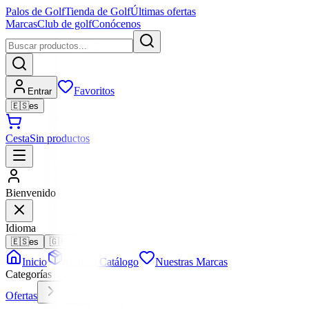
Palos de Golf
Tienda de Golf
Últimas ofertas
Marcas
Club de golf
Conócenos
Favoritos
Entrar
🇪🇸
es
Cesta
Sin productos
Bienvenido
Idioma
🇪🇸
es
🇬🇧
en
Inicio
Todo el Catálogo
Nuestras Marcas
Categorías
Ofertas