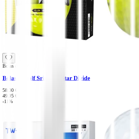
Bolas de golf
Bolas de golf Srixon Z-Star Divide
58,00 €
49,95 €
-11%