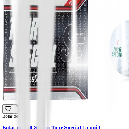
Bolas de golf
Bolas de golf Srixon Tour Special 15 unid