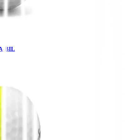
EA-BIL