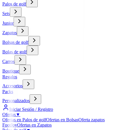
Palos de golf
Sets
Junior
Zapatos
Bolsas de golf
Bolas de golf
Carros
Boutique
Regalos
Accesorios
Packs
Personalizados
Iniciar Sesión / Registro
Ofertas
▼
Ofertas en Palos de golf
Ofertas en Bolsas
Oferta zapatos
FootJoy
Ofertas en Zapatos