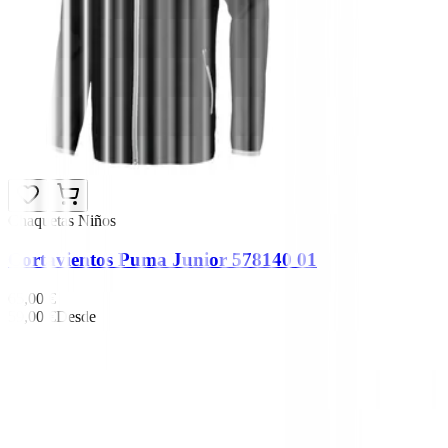
Chaquetas Niños
Cortavientos Puma Junior 578140 01
65,00 €
59,00 €
Desde