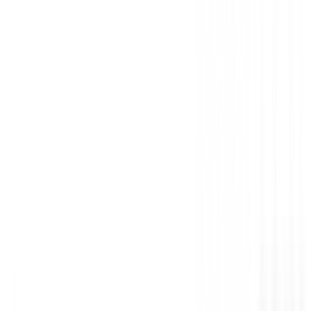
Pantalón Puma Utility Junior Ref.: 595451 01
Negro Talla S
89,95 €
59,00 €
Desde