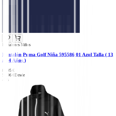
Pantalones Niños
Pantalón Puma Golf Niña 595586 01 Azul Talla ( 13
a 14 Años )
89,95 €
59,96 €
Desde
-9%