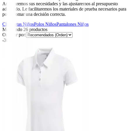
Analizaremos sus necesidades y las ajustaremos al presupuesto
adecuado. Le facilitaremos los materiales de prueba necesarios para
poder tomar una decisión correcta.
Chaquetas Niños
Polos Niños
Pantalones Niños
Mostrando
26
productos
Ordenar por:
-36%