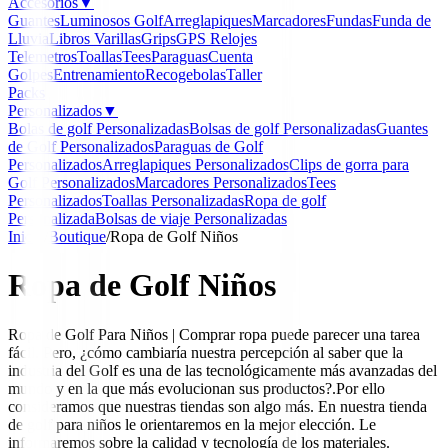
Accesorios
▼
Guantes
Luminosos Golf
Arreglapiques
Marcadores
Fundas
Funda de
Lluvia
Libros
Varillas
Grips
GPS Relojes
Telemetros
Toallas
Tees
Paraguas
Cuenta
Golpes
Entrenamiento
Recogebolas
Taller
Packs
Personalizados
▼
Bolas de golf Personalizadas
Bolsas de golf Personalizadas
Guantes
de Golf Personalizados
Paraguas de Golf
Personalizados
Arreglapiques Personalizados
Clips de gorra para
Golf Personalizados
Marcadores Personalizados
Tees
Personalizados
Toallas Personalizadas
Ropa de golf
Personalizada
Bolsas de viaje Personalizadas
Inicio
/
Boutique
/
Ropa de Golf Niños
Ropa de Golf Niños
Ropa de Golf Para Niños | Comprar ropa puede parecer una tarea
fácil. Pero, ¿cómo cambiaría nuestra percepción al saber que la
industria del Golf es una de las tecnológicamente más avanzadas del
mundo y en la que más evolucionan sus productos?.Por ello
consideramos que nuestras tiendas son algo más. En nuestra tienda
de golf para niños le orientaremos en la mejor elección. Le
informaremos sobre la calidad y tecnología de los materiales.