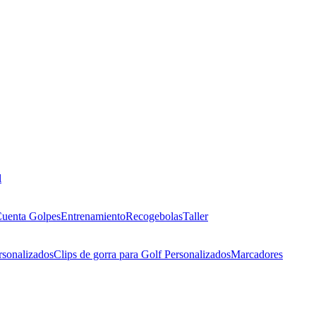
l
uenta Golpes
Entrenamiento
Recogebolas
Taller
rsonalizados
Clips de gorra para Golf Personalizados
Marcadores