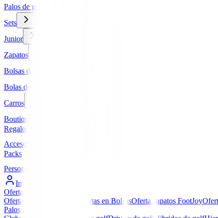
Palos de golf
Sets
Junior
Zapatos
Bolsas de golf
Bolas de golf
Carros
Boutique
Regalos
Accesorios
Packs
Personalizados
Iniciar Sesión / Registro
Ofertas
▼
Ofertas en Palos de golf
Ofertas en Bolsas
Oferta zapatos FootJoy
Ofer
Palos de golf
▼