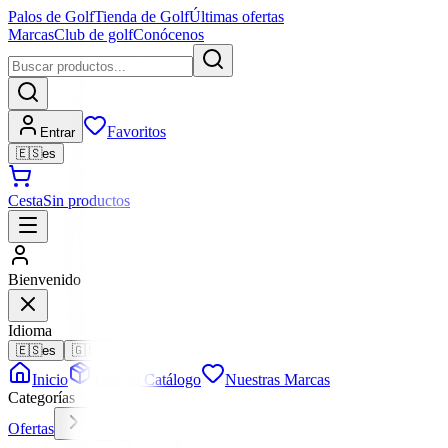
Palos de Golf
Tienda de Golf
Últimas ofertas
Marcas
Club de golf
Conócenos
Favoritos
Entrar
🇪🇸
es
Cesta
Sin productos
Bienvenido
Idioma
🇪🇸
es
🇬🇧
en
Inicio
Todo el Catálogo
Nuestras Marcas
Categorías
Ofertas