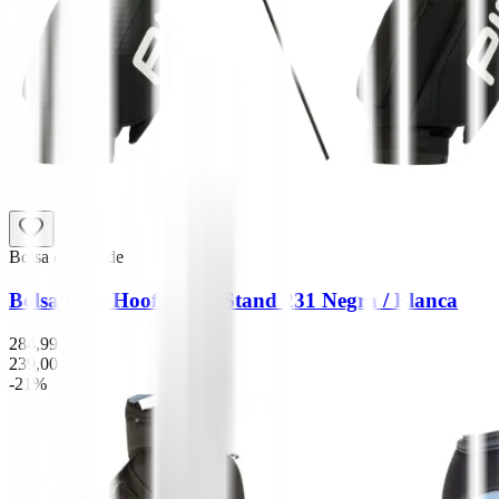
Bolsa de trípode
Bolsa Ping Hoofer Lite Stand 231 Negra / Blanca
284,99 €
239,00 €
-21%