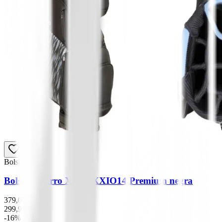
Bolsa de carro
Bolsa de carro XXIO XXIO14 Premium negra
379,00 €
299,95 €
-16%