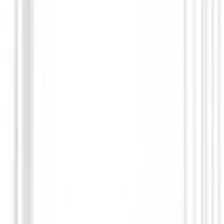
Zapatos Ladies
Zapatos Footjoy Pulse Mujer Boa 93850
White/White/Blue
175,00 €