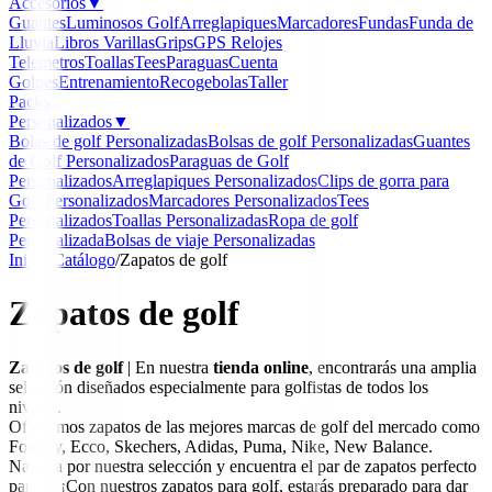
Accesorios
▼
Guantes
Luminosos Golf
Arreglapiques
Marcadores
Fundas
Funda de
Lluvia
Libros
Varillas
Grips
GPS Relojes
Telemetros
Toallas
Tees
Paraguas
Cuenta
Golpes
Entrenamiento
Recogebolas
Taller
Packs
Personalizados
▼
Bolas de golf Personalizadas
Bolsas de golf Personalizadas
Guantes
de Golf Personalizados
Paraguas de Golf
Personalizados
Arreglapiques Personalizados
Clips de gorra para
Golf Personalizados
Marcadores Personalizados
Tees
Personalizados
Toallas Personalizadas
Ropa de golf
Personalizada
Bolsas de viaje Personalizadas
Inicio
/
Catálogo
/
Zapatos de golf
Zapatos de golf
Zapatos de golf
| En nuestra
tienda online
, encontrarás una amplia
selección diseñados especialmente para golfistas de todos los
niveles.
Ofrecemos zapatos de las mejores marcas de golf del mercado como
Footjoy, Ecco, Skechers, Adidas, Puma, Nike, New Balance.
Navega por nuestra selección y encuentra el par de zapatos perfecto
para ti. ¡Con nuestros zapatos para golf, estarás preparado para dar