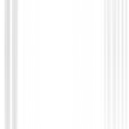
White/Navy/Blue
144,99 €
95,00 €
Desde