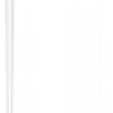
Zapatos Footjoy Pulse Mujer 93848
White/Navy/Pink
144,99 €
99,99 €
Desde