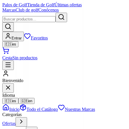
Palos de Golf
Tienda de Golf
Últimas ofertas
Marcas
Club de golf
Conócenos
Favoritos
Entrar
🇪🇸
es
Cesta
Sin productos
Bienvenido
Idioma
🇪🇸
es
🇬🇧
en
Inicio
Todo el Catálogo
Nuestras Marcas
Categorías
Ofertas