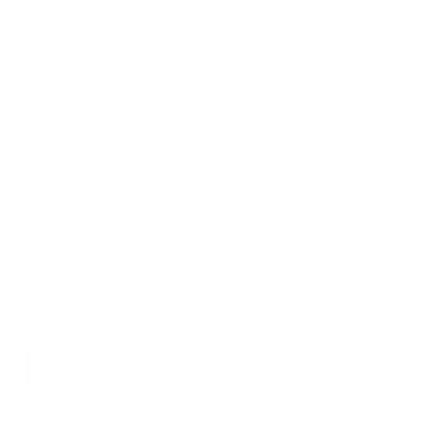
Bolsa de carro
Bolsa de Golf Ping Traverse Black/Heather Red
285,00 €
228,99 €