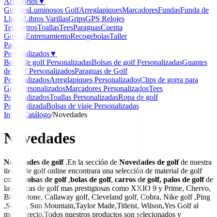
Accesorios
▼
Guantes
Luminosos Golf
Arreglapiques
Marcadores
Fundas
Funda de
Lluvia
Libros
Varillas
Grips
GPS Relojes
Telemetros
Toallas
Tees
Paraguas
Cuenta
Golpes
Entrenamiento
Recogebolas
Taller
Packs
Personalizados
▼
Bolas de golf Personalizadas
Bolsas de golf Personalizadas
Guantes
de Golf Personalizados
Paraguas de Golf
Personalizados
Arreglapiques Personalizados
Clips de gorra para
Golf Personalizados
Marcadores Personalizados
Tees
Personalizados
Toallas Personalizadas
Ropa de golf
Personalizada
Bolsas de viaje Personalizadas
Inicio
/
Catálogo
/
Novedades
Novedades
Novedades de golf
.En la sección de
Novedades de golf
de nuestra
tienda de golf online encontrara una selección de material de golf
como
bolsas de golf
,
bolas de golf
,
carros de golf,
palos de golf
de
las marcas de golf mas prestigiosas como XXIO 9 y Prime, Chervo,
Bridgestone, Callaway golf, Cleveland golf, Cobra, Nike golf ,Ping
,Srixon, Sun Mountain,Taylor Made,Titleist, Wilson,Yes Golf al
mejor precio.Todos nuestros productos son selecionados y