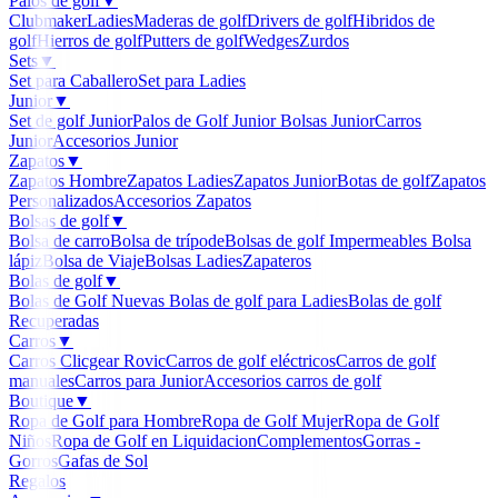
Palos de golf
▼
Clubmaker
Ladies
Maderas de golf
Drivers de golf
Hibridos de
golf
Hierros de golf
Putters de golf
Wedges
Zurdos
Sets
▼
Set para Caballero
Set para Ladies
Junior
▼
Set de golf Junior
Palos de Golf Junior
Bolsas Junior
Carros
Junior
Accesorios Junior
Zapatos
▼
Zapatos Hombre
Zapatos Ladies
Zapatos Junior
Botas de golf
Zapatos
Personalizados
Accesorios Zapatos
Bolsas de golf
▼
Bolsa de carro
Bolsa de trípode
Bolsas de golf Impermeables
Bolsa
lápiz
Bolsa de Viaje
Bolsas Ladies
Zapateros
Bolas de golf
▼
Bolas de Golf Nuevas
Bolas de golf para Ladies
Bolas de golf
Recuperadas
Carros
▼
Carros Clicgear Rovic
Carros de golf eléctricos
Carros de golf
manuales
Carros para Junior
Accesorios carros de golf
Boutique
▼
Ropa de Golf para Hombre
Ropa de Golf Mujer
Ropa de Golf
Niños
Ropa de Golf en Liquidacion
Complementos
Gorras -
Gorros
Gafas de Sol
Regalos