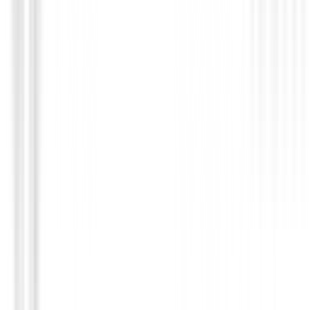
Carros de golf manuales