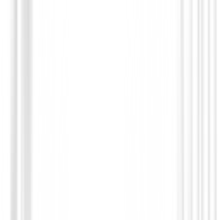
278,99 €
219,00 €