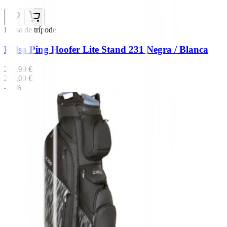
Bolsa de trípode
Bolsa Ping Hoofer Lite Stand 231 Negra / Blanca
284,99 €
239,00 €
-21%