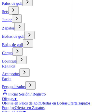
Palos de golf
Sets
Junior
Zapatos
Bolsas de golf
Bolas de golf
Carros
Boutique
Regalos
Accesorios
Packs
Personalizados
Iniciar Sesión / Registro
Ofertas
▼
Ofertas en Palos de golf
Ofertas en Bolsas
Oferta zapatos
FootJoy
Ofertas en Zapatos