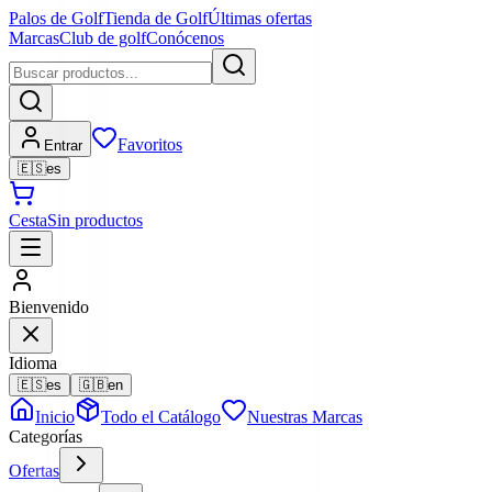
Palos de Golf
Tienda de Golf
Últimas ofertas
Marcas
Club de golf
Conócenos
Favoritos
Entrar
🇪🇸
es
Cesta
Sin productos
Bienvenido
Idioma
🇪🇸
es
🇬🇧
en
Inicio
Todo el Catálogo
Nuestras Marcas
Categorías
Ofertas