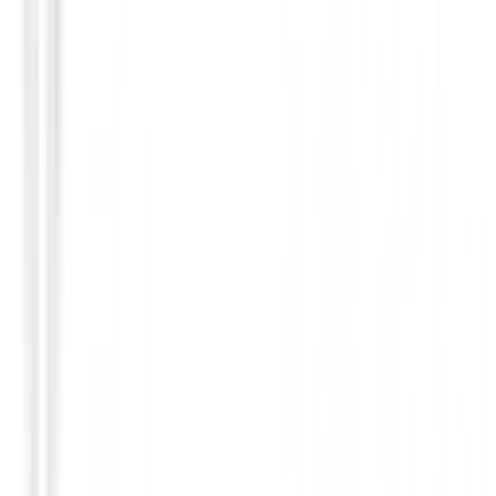
Longridge Correas con Clip para Carro ( X2)
7,55 €