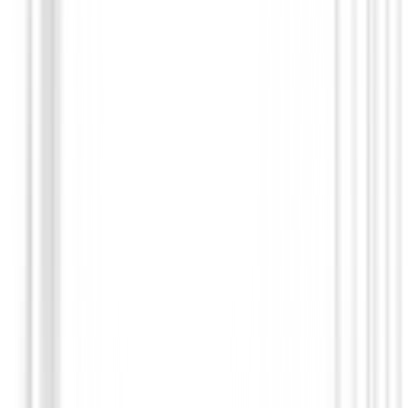
Bolsa de Viaje
Maleta Cobra Crown Carry On 90940001
158,99 €
125,01 €