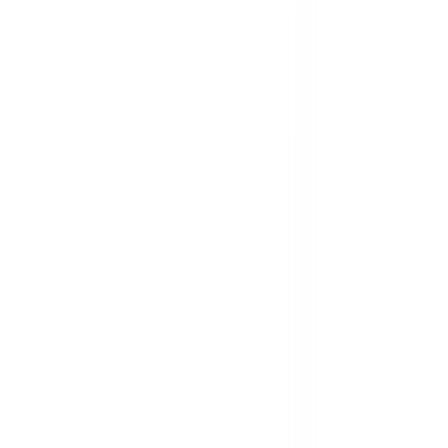
Zapatos Ladies
Zapatos FootJoy eComfort Womens 98645 Talla 38
129,00 €
99,95 €
Desde