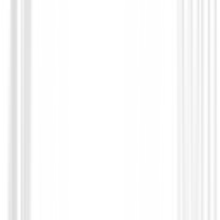
Gafas de Sol
Gafas de Sol Oakle Flak XS Poseidon ( junior )
139,00 €
111,20 €