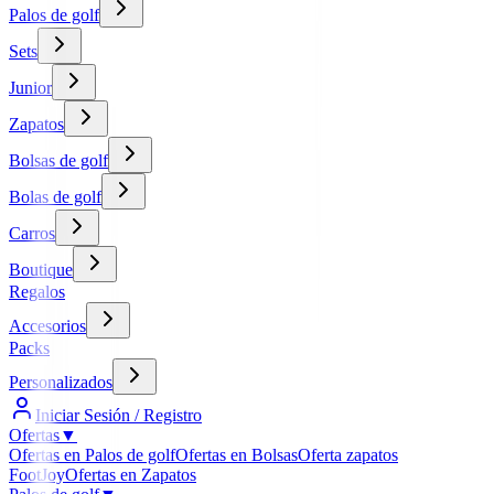
Palos de golf
Sets
Junior
Zapatos
Bolsas de golf
Bolas de golf
Carros
Boutique
Regalos
Accesorios
Packs
Personalizados
Iniciar Sesión / Registro
Ofertas
▼
Ofertas en Palos de golf
Ofertas en Bolsas
Oferta zapatos
FootJoy
Ofertas en Zapatos