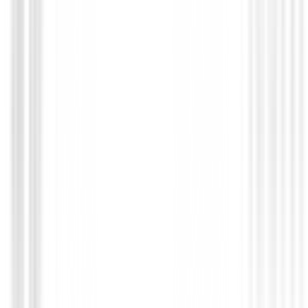
Gafas de Sol
Gafas de Sol Oakle Sylas Olive Ink Prizm Tungsten
139,00 €