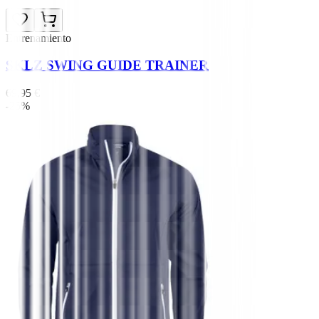
Entrenamiento
SKLZ SWING GUIDE TRAINER
69,95 €
-25%