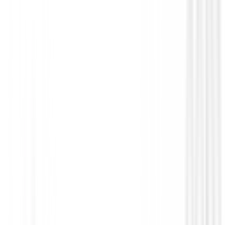
Chaquetas Caballero
Chaqueta Footjoy HydroKnit 1/2 Zip 88804
199,00 €
158,99 €
Desde