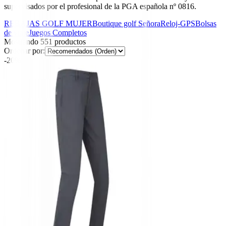
supervisados por el profesional de la PGA española nº 0816.
REBAJAS GOLF MUJER
Boutique golf Señora
Reloj-GPS
Bolsas
de viaje
Juegos Completos
Mostrando
551
productos
Ordenar por:
-20%