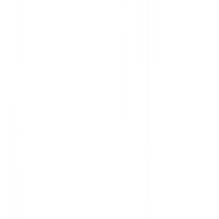
Bermudas Caballero
Bermuda Alberto Golf Earnie WR Revolutional
Orange 1621-5751
104,99 €
65,00 €
Desde