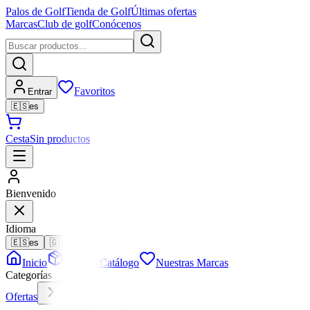
Palos de Golf
Tienda de Golf
Últimas ofertas
Marcas
Club de golf
Conócenos
Favoritos
Entrar
🇪🇸
es
Cesta
Sin productos
Bienvenido
Idioma
🇪🇸
es
🇬🇧
en
Inicio
Todo el Catálogo
Nuestras Marcas
Categorías
Ofertas