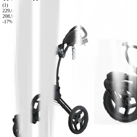
(
1
)
229,00 €
208,99 €
-17%