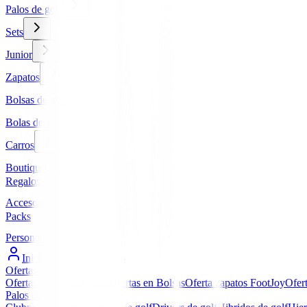
Palos de golf
Sets
Junior
Zapatos
Bolsas de golf
Bolas de golf
Carros
Boutique
Regalos
Accesorios
Packs
Personalizados
Iniciar Sesión / Registro
Ofertas
▼
Ofertas en Palos de golf
Ofertas en Bolsas
Oferta zapatos FootJoy
Ofer
Palos de golf
▼