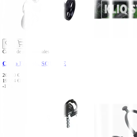
Carros de golf manuales
Carro Fastfold SQUARE
269,00 €
199,94 €
Desde
-17%