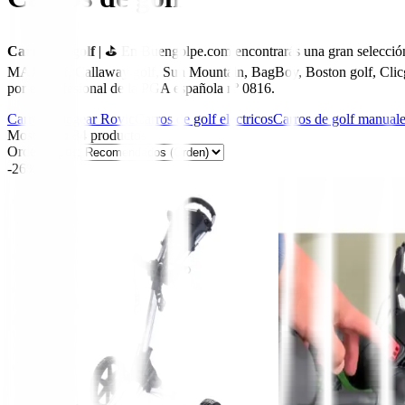
Carros de golf
| ⛳ En Buengolpe.com encontrarás una gran selecci
MAX golf, Callaway golf, Sun Mountain, BagBoy, Boston golf, Clicge
por el profesional de la PGA española nº 0816.
Carros Clicgear Rovic
Carros de golf eléctricos
Carros de golf manual
Mostrando
84
productos
Ordenar por:
-26%