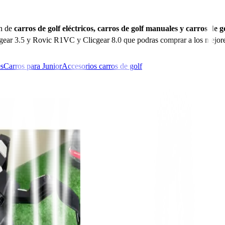
ón de
carros de golf eléctricos, carros de golf manuales y carros de 
ar 3.5 y Rovic R1VC y Clicgear 8.0 que podras comprar a los mejores
es
Carros para Junior
Accesorios carros de golf