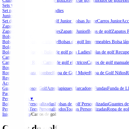
Clubmaker
Ladies
Maderas de golf
Drivers de golf
Hibridos de golf
Hier
Sets
▼
Set para Caballero
Set para Ladies
Junior
▼
Set de golf Junior
Palos de Golf Junior
Bolsas Junior
Carros Junior
Acc
Zapatos
▼
Zapatos Hombre
Zapatos Ladies
Zapatos Junior
Botas de golf
Zapatos P
Bolsas de golf
▼
Bolsa de carro
Bolsa de trípode
Bolsas de golf Impermeables
Bolsa láp
Bolas de golf
▼
Bolas de Golf Nuevas
Bolas de golf para Ladies
Bolas de golf Recup
Carros
▼
Carros Clicgear Rovic
Carros de golf eléctricos
Carros de golf manual
Boutique
▼
Ropa de Golf para Hombre
Ropa de Golf Mujer
Ropa de Golf Niños
R
Regalos
Accesorios
▼
Guantes
Luminosos Golf
Arreglapiques
Marcadores
Fundas
Funda de L
Packs
Personalizados
▼
Bolas de golf Personalizadas
Bolsas de golf Personalizadas
Guantes de
Personalizados
Tees Personalizados
Toallas Personalizadas
Ropa de gol
Inicio
/
Catálogo
/
Carros de golf
Carros de golf