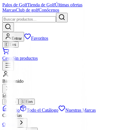
Palos de Golf
Tienda de Golf
Últimas ofertas
Marcas
Club de golf
Conócenos
Favoritos
Entrar
🇪🇸
es
Cesta
Sin productos
Bienvenido
Idioma
🇪🇸
es
🇬🇧
en
Inicio
Todo el Catálogo
Nuestras Marcas
Categorías
Ofertas