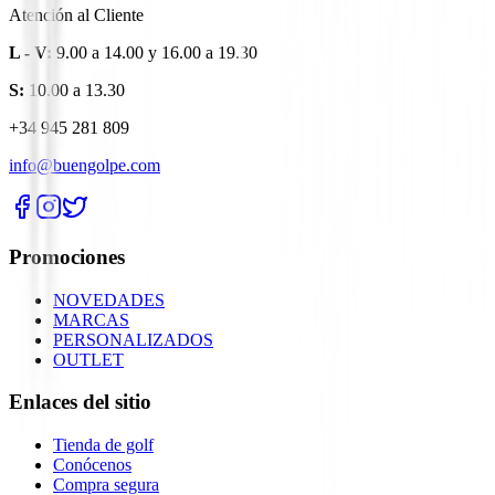
Atención al Cliente
L - V:
9.00 a 14.00 y 16.00 a 19.30
S:
10.00 a 13.30
+34 945 281 809
info@buengolpe.com
Promociones
NOVEDADES
MARCAS
PERSONALIZADOS
OUTLET
Enlaces del sitio
Tienda de golf
Conócenos
Compra segura