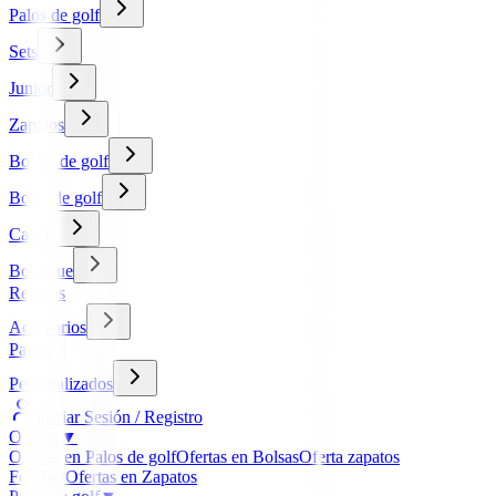
Palos de golf
Sets
Junior
Zapatos
Bolsas de golf
Bolas de golf
Carros
Boutique
Regalos
Accesorios
Packs
Personalizados
Iniciar Sesión / Registro
Ofertas
▼
Ofertas en Palos de golf
Ofertas en Bolsas
Oferta zapatos
FootJoy
Ofertas en Zapatos