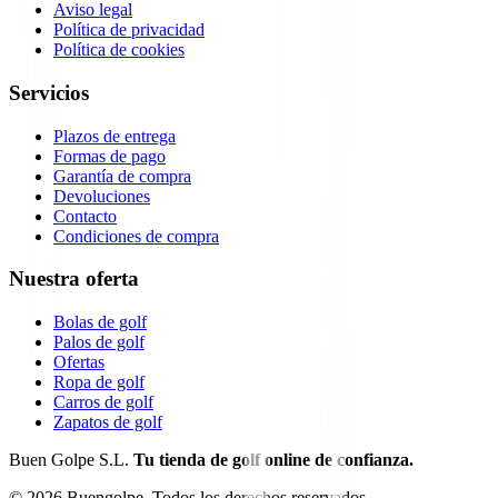
Aviso legal
Política de privacidad
Política de cookies
Servicios
Plazos de entrega
Formas de pago
Garantía de compra
Devoluciones
Contacto
Condiciones de compra
Nuestra oferta
Bolas de golf
Palos de golf
Ofertas
Ropa de golf
Carros de golf
Zapatos de golf
Buen Golpe S.L.
Tu tienda de golf online de confianza.
©
2026
Buengolpe.
Todos los derechos reservados.