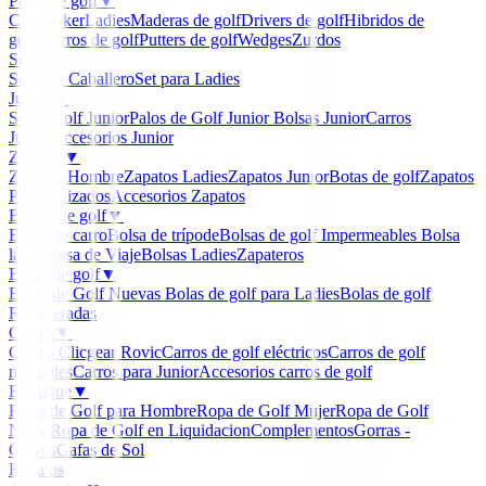
Palos de golf
▼
Clubmaker
Ladies
Maderas de golf
Drivers de golf
Hibridos de
golf
Hierros de golf
Putters de golf
Wedges
Zurdos
Sets
▼
Set para Caballero
Set para Ladies
Junior
▼
Set de golf Junior
Palos de Golf Junior
Bolsas Junior
Carros
Junior
Accesorios Junior
Zapatos
▼
Zapatos Hombre
Zapatos Ladies
Zapatos Junior
Botas de golf
Zapatos
Personalizados
Accesorios Zapatos
Bolsas de golf
▼
Bolsa de carro
Bolsa de trípode
Bolsas de golf Impermeables
Bolsa
lápiz
Bolsa de Viaje
Bolsas Ladies
Zapateros
Bolas de golf
▼
Bolas de Golf Nuevas
Bolas de golf para Ladies
Bolas de golf
Recuperadas
Carros
▼
Carros Clicgear Rovic
Carros de golf eléctricos
Carros de golf
manuales
Carros para Junior
Accesorios carros de golf
Boutique
▼
Ropa de Golf para Hombre
Ropa de Golf Mujer
Ropa de Golf
Niños
Ropa de Golf en Liquidacion
Complementos
Gorras -
Gorros
Gafas de Sol
Regalos