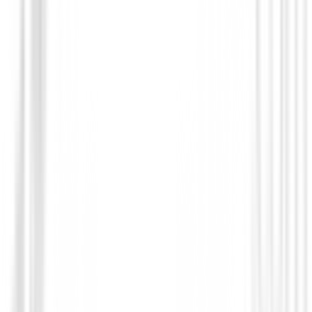
Accesorios
Entrenar a un Tigre
19,00 €