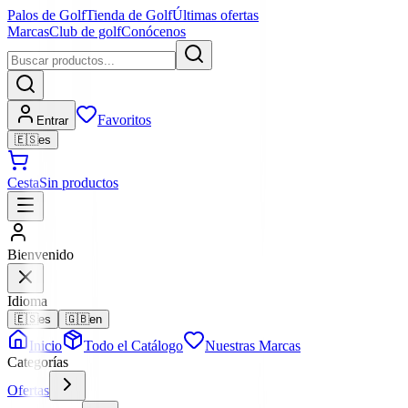
Palos de Golf
Tienda de Golf
Últimas ofertas
Marcas
Club de golf
Conócenos
Favoritos
Entrar
🇪🇸
es
Cesta
Sin productos
Bienvenido
Idioma
🇪🇸
es
🇬🇧
en
Inicio
Todo el Catálogo
Nuestras Marcas
Categorías
Ofertas