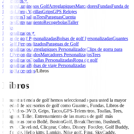
Accesorios
▼
Guantes
Luminosos Golf
Arreglapiques
Marcadores
Fundas
Funda de
Lluvia
Libros
Varillas
Grips
GPS Relojes
Telemetros
Toallas
Tees
Paraguas
Cuenta
Golpes
Entrenamiento
Recogebolas
Taller
Packs
Personalizados
▼
Bolas de golf Personalizadas
Bolsas de golf Personalizadas
Guantes
de Golf Personalizados
Paraguas de Golf
Personalizados
Arreglapiques Personalizados
Clips de gorra para
Golf Personalizados
Marcadores Personalizados
Tees
Personalizados
Toallas Personalizadas
Ropa de golf
Personalizada
Bolsas de viaje Personalizadas
Inicio
/
Accesorios
/
Libros
Libros
En nuestra tienda de golf hemos seleccionado para usted la mayor
variedad de accesorios de golf como Guantes, Fundas, Libros de
golf, Video-DVD, Grips, Tacos,GPS-Telemetros, Toallas, Tees,
Paraguas, Taller, Entrenamiento de las marcas de golf más
prestigiosas como Bollé, BostonGolf, BreakThermo, Bushnell,
Chervó, Cleveland, Clicgear, Cobra, Disney, FootJoy, Golf Buddy,
Golf pride, Hello kitty, Lamkin, Nike golf, Ping, SkyCaddy,