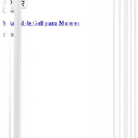
Libros
MAnual de Golf para Mujeres
37,29 €