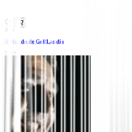
Libros
El Mundo de GolfLandia
25,00 €