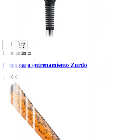
Entrenamiento
Grips para entrenamiento Zurdo
14,96 €