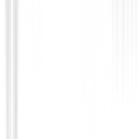
Grips Golf Pride MCC - Cord Standar Rojo
22,00 €