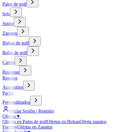
Palos de golf
Sets
Junior
Zapatos
Bolsas de golf
Bolas de golf
Carros
Boutique
Regalos
Accesorios
Packs
Personalizados
Iniciar Sesión / Registro
Ofertas
▼
Ofertas en Palos de golf
Ofertas en Bolsas
Oferta zapatos
FootJoy
Ofertas en Zapatos