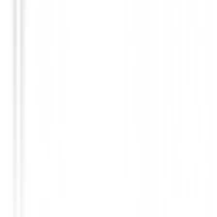
Grips Golf Pride MCC - Cord Standar Azul
22,00 €