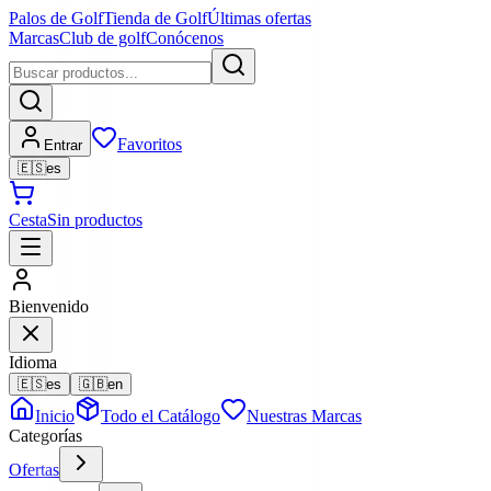
Palos de Golf
Tienda de Golf
Últimas ofertas
Marcas
Club de golf
Conócenos
Favoritos
Entrar
🇪🇸
es
Cesta
Sin productos
Bienvenido
Idioma
🇪🇸
es
🇬🇧
en
Inicio
Todo el Catálogo
Nuestras Marcas
Categorías
Ofertas