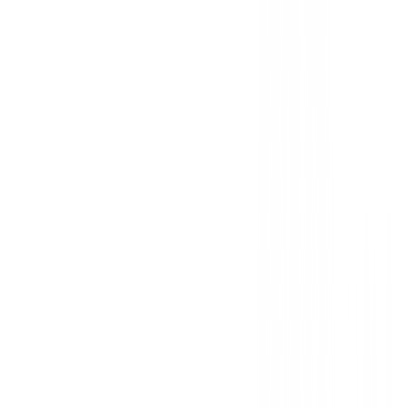
Grips Midsize
Grip Winn Dri Tac Midsize Caballero
17,94 €