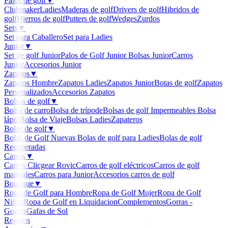
Palos de golf
▼
Clubmaker
Ladies
Maderas de golf
Drivers de golf
Hibridos de
golf
Hierros de golf
Putters de golf
Wedges
Zurdos
Sets
▼
Set para Caballero
Set para Ladies
Junior
▼
Set de golf Junior
Palos de Golf Junior
Bolsas Junior
Carros
Junior
Accesorios Junior
Zapatos
▼
Zapatos Hombre
Zapatos Ladies
Zapatos Junior
Botas de golf
Zapatos
Personalizados
Accesorios Zapatos
Bolsas de golf
▼
Bolsa de carro
Bolsa de trípode
Bolsas de golf Impermeables
Bolsa
lápiz
Bolsa de Viaje
Bolsas Ladies
Zapateros
Bolas de golf
▼
Bolas de Golf Nuevas
Bolas de golf para Ladies
Bolas de golf
Recuperadas
Carros
▼
Carros Clicgear Rovic
Carros de golf eléctricos
Carros de golf
manuales
Carros para Junior
Accesorios carros de golf
Boutique
▼
Ropa de Golf para Hombre
Ropa de Golf Mujer
Ropa de Golf
Niños
Ropa de Golf en Liquidacion
Complementos
Gorras -
Gorros
Gafas de Sol
Regalos