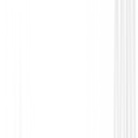
Grips
Grip Golf Pride Tour Velvet Jumbo
12,00 €
10,95 €