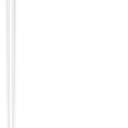
Grips