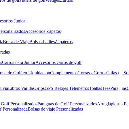
ros de golf
Putters de golf
Wedges
Zurdos
esorios Junior
ersonalizados
Accesorios Zapatos
iz
Bolsa de Viaje
Bolsas Ladies
Zapateros
eradas
es
Carros para Junior
Accesorios carros de golf
opa de Golf en Liquidacion
Complementos
Gorras - Gorros
Gafas de So
luvia
Libros
Varillas
Grips
GPS Relojes Telemetros
Toallas
Tees
Paraguas
C
 Golf Personalizados
Paraguas de Golf Personalizados
Arreglapiques Pe
f Personalizada
Bolsas de viaje Personalizadas