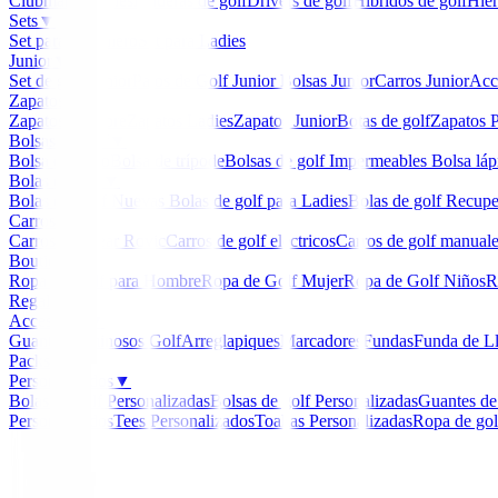
Clubmaker
Ladies
Maderas de golf
Drivers de golf
Hibridos de golf
Hier
Sets
▼
Set para Caballero
Set para Ladies
Junior
▼
Set de golf Junior
Palos de Golf Junior
Bolsas Junior
Carros Junior
Acc
Zapatos
▼
Zapatos Hombre
Zapatos Ladies
Zapatos Junior
Botas de golf
Zapatos P
Bolsas de golf
▼
Bolsa de carro
Bolsa de trípode
Bolsas de golf Impermeables
Bolsa láp
Bolas de golf
▼
Bolas de Golf Nuevas
Bolas de golf para Ladies
Bolas de golf Recup
Carros
▼
Carros Clicgear Rovic
Carros de golf eléctricos
Carros de golf manual
Boutique
▼
Ropa de Golf para Hombre
Ropa de Golf Mujer
Ropa de Golf Niños
R
Regalos
Accesorios
▼
Guantes
Luminosos Golf
Arreglapiques
Marcadores
Fundas
Funda de L
Packs
Personalizados
▼
Bolas de golf Personalizadas
Bolsas de golf Personalizadas
Guantes de
Personalizados
Tees Personalizados
Toallas Personalizadas
Ropa de gol
Inicio
/
Novedades
/
Maderas XXIO 14 Mujer