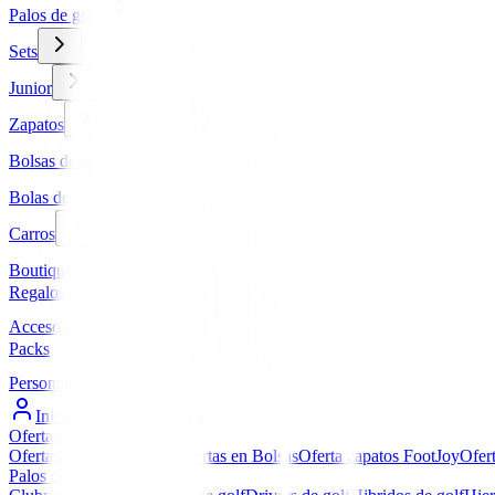
Palos de golf
Sets
Junior
Zapatos
Bolsas de golf
Bolas de golf
Carros
Boutique
Regalos
Accesorios
Packs
Personalizados
Iniciar Sesión / Registro
Ofertas
▼
Ofertas en Palos de golf
Ofertas en Bolsas
Oferta zapatos FootJoy
Ofer
Palos de golf
▼