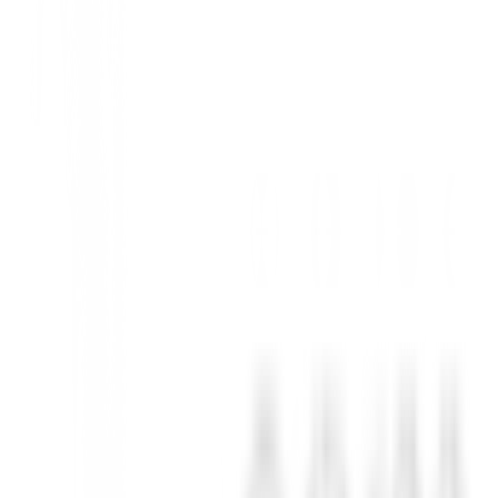
talón ofrece un efecto de cambio óptimo y estabilidad direccional, inclus
 aumentar la transferencia de energía y la velocidad de la bola.
erzas aerodinámicas para estabilizar mejor la cabeza del palo durante
rma de cañón nos permite colocar la masa donde se necesita sin afectar l
ior, junto con una suela fina, garantiza un lanzamiento alto y un largo 