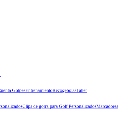
l
uenta Golpes
Entrenamiento
Recogebolas
Taller
rsonalizados
Clips de gorra para Golf Personalizados
Marcadores