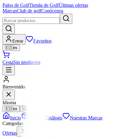
Palos de Golf
Tienda de Golf
Últimas ofertas
Marcas
Club de golf
Conócenos
Favoritos
Entrar
🇪🇸
es
Cesta
Sin productos
Bienvenido
Idioma
🇪🇸
es
🇬🇧
en
Inicio
Todo el Catálogo
Nuestras Marcas
Categorías
Ofertas