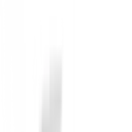
Sin opiniones
Todavía no hay opiniones para este producto.
Sé el primero en dejar una opinión cuando recibas tu 
Debes iniciar sesión para dejar una opinión sobre este
Iniciar Sesión
También te puede interesar