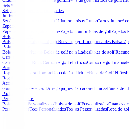
Clubmaker
Ladies
Maderas de golf
Drivers de golf
Hibridos de golf
Hier
Sets
▼
Set para Caballero
Set para Ladies
Junior
▼
Set de golf Junior
Palos de Golf Junior
Bolsas Junior
Carros Junior
Acc
Zapatos
▼
Zapatos Hombre
Zapatos Ladies
Zapatos Junior
Botas de golf
Zapatos P
Bolsas de golf
▼
Bolsa de carro
Bolsa de trípode
Bolsas de golf Impermeables
Bolsa láp
Bolas de golf
▼
Bolas de Golf Nuevas
Bolas de golf para Ladies
Bolas de golf Recup
Carros
▼
Carros Clicgear Rovic
Carros de golf eléctricos
Carros de golf manual
Boutique
▼
Ropa de Golf para Hombre
Ropa de Golf Mujer
Ropa de Golf Niños
R
Regalos
Accesorios
▼
Guantes
Luminosos Golf
Arreglapiques
Marcadores
Fundas
Funda de L
Packs
Personalizados
▼
Bolas de golf Personalizadas
Bolsas de golf Personalizadas
Guantes de
Personalizados
Tees Personalizados
Toallas Personalizadas
Ropa de gol
Inicio
/
Bolsas de golf Impermeables
/
Bolsa Srixon Wea
-
15
%
Srixon