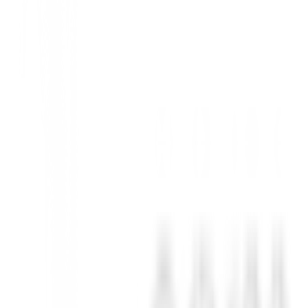
otección Total
ada para el golfista exigente, esta bolsa combina una organización super
 rojo, junto con la ingeniería de Srixon, la convierten en la compañera
climática.
idualmente, evitando enredos y daños.
arro, asegurando una fijación estable y un acceso fácil a todos los bolsi
.