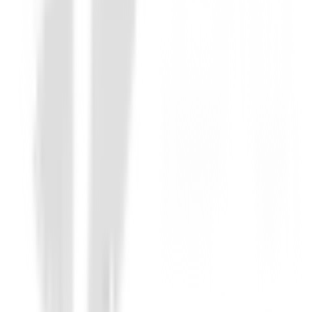
399,00 €
339,01 €