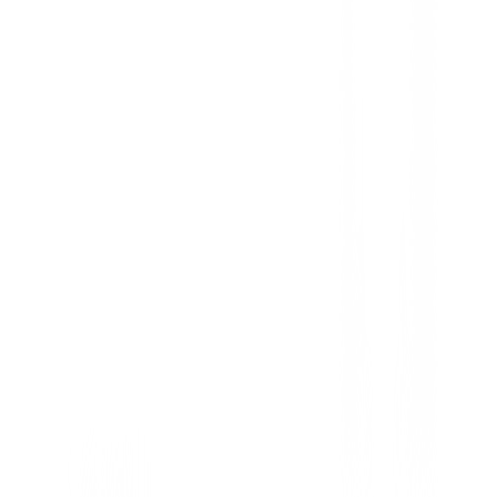
l/Silver 2025