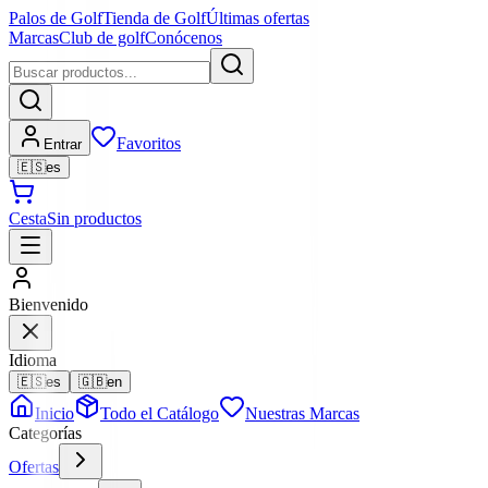
Palos de Golf
Tienda de Golf
Últimas ofertas
Marcas
Club de golf
Conócenos
Favoritos
Entrar
🇪🇸
es
Cesta
Sin productos
Bienvenido
Idioma
🇪🇸
es
🇬🇧
en
Inicio
Todo el Catálogo
Nuestras Marcas
Categorías
Ofertas