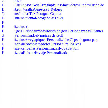
Accesorios
▼
Guantes
Luminosos Golf
Arreglapiques
Marcadores
Fundas
Funda de
Lluvia
Libros
Varillas
Grips
GPS Relojes
Telemetros
Toallas
Tees
Paraguas
Cuenta
Golpes
Entrenamiento
Recogebolas
Taller
Packs
Personalizados
▼
Bolas de golf Personalizadas
Bolsas de golf Personalizadas
Guantes
de Golf Personalizados
Paraguas de Golf
Personalizados
Arreglapiques Personalizados
Clips de gorra para
Golf Personalizados
Marcadores Personalizados
Tees
Personalizados
Toallas Personalizadas
Ropa de golf
Personalizada
Bolsas de viaje Personalizadas
Inicio
/
Drivers de golf
/
Driver Srixon ZXi 2025
-
15
%
Srixon
Driver Srixon ZXi 2025
Ref:
4907913335112