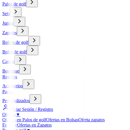
Palos de golf
Sets
Junior
Zapatos
Bolsas de golf
Bolas de golf
Carros
Boutique
Regalos
Accesorios
Packs
Personalizados
Iniciar Sesión / Registro
Ofertas
▼
Ofertas en Palos de golf
Ofertas en Bolsas
Oferta zapatos
FootJoy
Ofertas en Zapatos