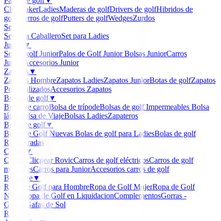
Palos de golf
▼
Clubmaker
Ladies
Maderas de golf
Drivers de golf
Hibridos de
golf
Hierros de golf
Putters de golf
Wedges
Zurdos
Sets
▼
Set para Caballero
Set para Ladies
Junior
▼
Set de golf Junior
Palos de Golf Junior
Bolsas Junior
Carros
Junior
Accesorios Junior
Zapatos
▼
Zapatos Hombre
Zapatos Ladies
Zapatos Junior
Botas de golf
Zapatos
Personalizados
Accesorios Zapatos
Bolsas de golf
▼
Bolsa de carro
Bolsa de trípode
Bolsas de golf Impermeables
Bolsa
lápiz
Bolsa de Viaje
Bolsas Ladies
Zapateros
Bolas de golf
▼
Bolas de Golf Nuevas
Bolas de golf para Ladies
Bolas de golf
Recuperadas
Carros
▼
Carros Clicgear Rovic
Carros de golf eléctricos
Carros de golf
manuales
Carros para Junior
Accesorios carros de golf
Boutique
▼
Ropa de Golf para Hombre
Ropa de Golf Mujer
Ropa de Golf
Niños
Ropa de Golf en Liquidacion
Complementos
Gorras -
Gorros
Gafas de Sol
Regalos