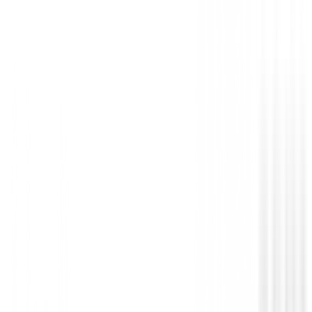
Drivers de golf
Driver Srixon ZXi Max 2025 Mujer
649,00 €
551,00 €