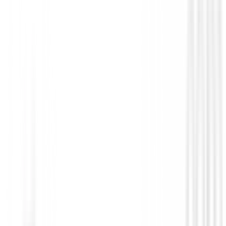
Guantes hombres
Guante Zero Friction All Weather Varsity
small fit)
19,95 €