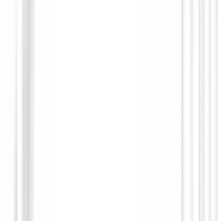
Guantes hombres
Guante XXIO All Wather Hombre
19,95 €
17,94 €
Desde