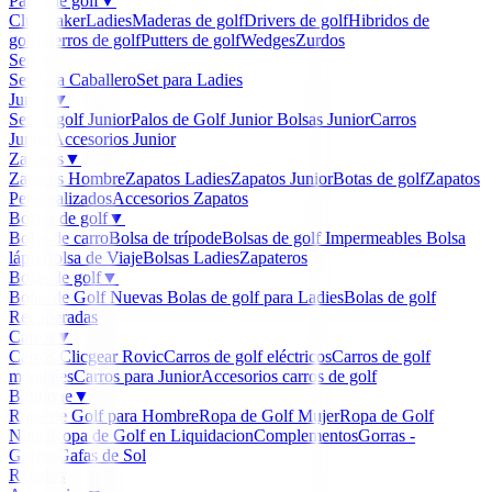
Palos de golf
▼
Clubmaker
Ladies
Maderas de golf
Drivers de golf
Hibridos de
golf
Hierros de golf
Putters de golf
Wedges
Zurdos
Sets
▼
Set para Caballero
Set para Ladies
Junior
▼
Set de golf Junior
Palos de Golf Junior
Bolsas Junior
Carros
Junior
Accesorios Junior
Zapatos
▼
Zapatos Hombre
Zapatos Ladies
Zapatos Junior
Botas de golf
Zapatos
Personalizados
Accesorios Zapatos
Bolsas de golf
▼
Bolsa de carro
Bolsa de trípode
Bolsas de golf Impermeables
Bolsa
lápiz
Bolsa de Viaje
Bolsas Ladies
Zapateros
Bolas de golf
▼
Bolas de Golf Nuevas
Bolas de golf para Ladies
Bolas de golf
Recuperadas
Carros
▼
Carros Clicgear Rovic
Carros de golf eléctricos
Carros de golf
manuales
Carros para Junior
Accesorios carros de golf
Boutique
▼
Ropa de Golf para Hombre
Ropa de Golf Mujer
Ropa de Golf
Niños
Ropa de Golf en Liquidacion
Complementos
Gorras -
Gorros
Gafas de Sol
Regalos