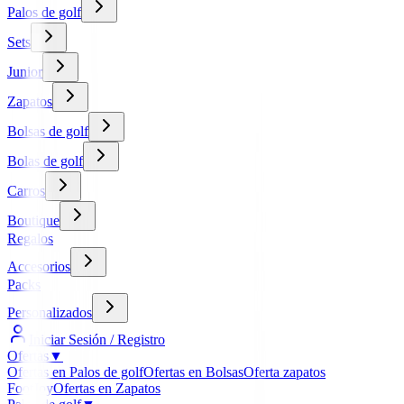
Palos de golf
Sets
Junior
Zapatos
Bolsas de golf
Bolas de golf
Carros
Boutique
Regalos
Accesorios
Packs
Personalizados
Iniciar Sesión / Registro
Ofertas
▼
Ofertas en Palos de golf
Ofertas en Bolsas
Oferta zapatos
FootJoy
Ofertas en Zapatos