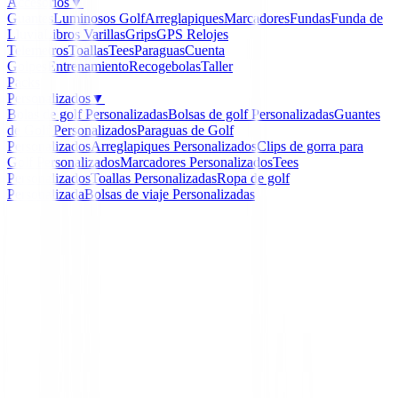
Accesorios
▼
Guantes
Luminosos Golf
Arreglapiques
Marcadores
Fundas
Funda de
Lluvia
Libros
Varillas
Grips
GPS Relojes
Telemetros
Toallas
Tees
Paraguas
Cuenta
Golpes
Entrenamiento
Recogebolas
Taller
Packs
Personalizados
▼
Bolas de golf Personalizadas
Bolsas de golf Personalizadas
Guantes
de Golf Personalizados
Paraguas de Golf
Personalizados
Arreglapiques Personalizados
Clips de gorra para
Golf Personalizados
Marcadores Personalizados
Tees
Personalizados
Toallas Personalizadas
Ropa de golf
Personalizada
Bolsas de viaje Personalizadas
Inicio
/
Guantes hombres
/
Guantes Srixon Z Premium C
Hombre
-
20
%
Srixon
Guantes Srixon Z Prem
Cabretta Hombre