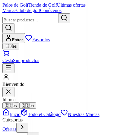
Palos de Golf
Tienda de Golf
Últimas ofertas
Marcas
Club de golf
Conócenos
Favoritos
Entrar
🇪🇸
es
Cesta
Sin productos
Bienvenido
Idioma
🇪🇸
es
🇬🇧
en
Inicio
Todo el Catálogo
Nuestras Marcas
Categorías
Ofertas