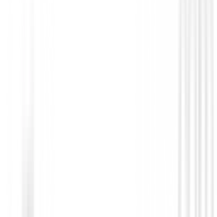
Palos de golf Km.0
Driver Onoff Kuro ( 9.5º Stiff ) DEMO
879,00 €
617,10 €