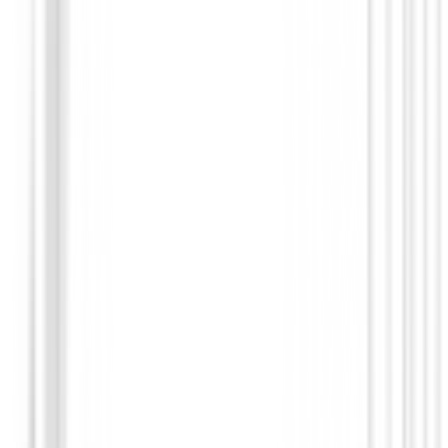
Palos de golf Km.0
Driver Onoff Aka ( 11.5º ) R2 DEMO
879,00 €
617,10 €