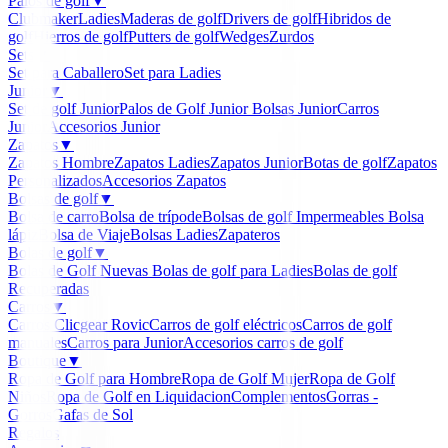
Palos de golf
▼
Clubmaker
Ladies
Maderas de golf
Drivers de golf
Hibridos de
golf
Hierros de golf
Putters de golf
Wedges
Zurdos
Sets
▼
Set para Caballero
Set para Ladies
Junior
▼
Set de golf Junior
Palos de Golf Junior
Bolsas Junior
Carros
Junior
Accesorios Junior
Zapatos
▼
Zapatos Hombre
Zapatos Ladies
Zapatos Junior
Botas de golf
Zapatos
Personalizados
Accesorios Zapatos
Bolsas de golf
▼
Bolsa de carro
Bolsa de trípode
Bolsas de golf Impermeables
Bolsa
lápiz
Bolsa de Viaje
Bolsas Ladies
Zapateros
Bolas de golf
▼
Bolas de Golf Nuevas
Bolas de golf para Ladies
Bolas de golf
Recuperadas
Carros
▼
Carros Clicgear Rovic
Carros de golf eléctricos
Carros de golf
manuales
Carros para Junior
Accesorios carros de golf
Boutique
▼
Ropa de Golf para Hombre
Ropa de Golf Mujer
Ropa de Golf
Niños
Ropa de Golf en Liquidacion
Complementos
Gorras -
Gorros
Gafas de Sol
Regalos