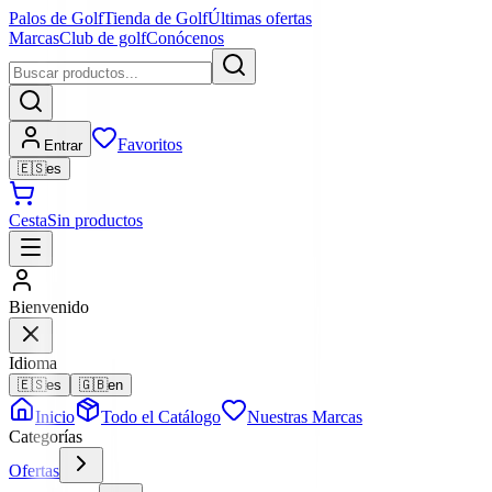
Palos de Golf
Tienda de Golf
Últimas ofertas
Marcas
Club de golf
Conócenos
Favoritos
Entrar
🇪🇸
es
Cesta
Sin productos
Bienvenido
Idioma
🇪🇸
es
🇬🇧
en
Inicio
Todo el Catálogo
Nuestras Marcas
Categorías
Ofertas