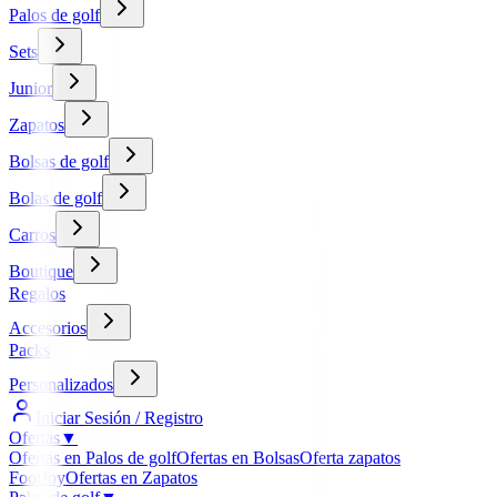
Palos de golf
Sets
Junior
Zapatos
Bolsas de golf
Bolas de golf
Carros
Boutique
Regalos
Accesorios
Packs
Personalizados
Iniciar Sesión / Registro
Ofertas
▼
Ofertas en Palos de golf
Ofertas en Bolsas
Oferta zapatos
FootJoy
Ofertas en Zapatos