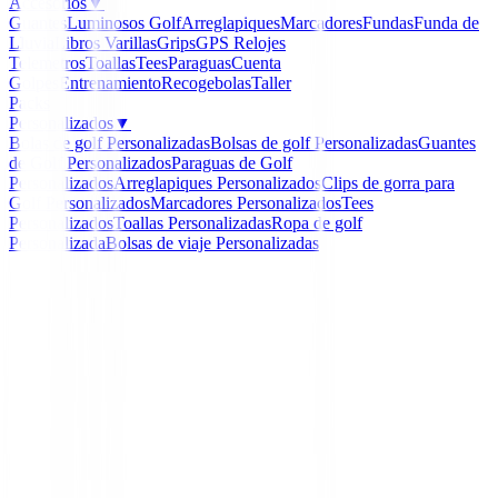
Accesorios
▼
Guantes
Luminosos Golf
Arreglapiques
Marcadores
Fundas
Funda de
Lluvia
Libros
Varillas
Grips
GPS Relojes
Telemetros
Toallas
Tees
Paraguas
Cuenta
Golpes
Entrenamiento
Recogebolas
Taller
Packs
Personalizados
▼
Bolas de golf Personalizadas
Bolsas de golf Personalizadas
Guantes
de Golf Personalizados
Paraguas de Golf
Personalizados
Arreglapiques Personalizados
Clips de gorra para
Golf Personalizados
Marcadores Personalizados
Tees
Personalizados
Toallas Personalizadas
Ropa de golf
Personalizada
Bolsas de viaje Personalizadas
Inicio
/
Palos de golf Km.0
/
Driver Srixon ZXi 2025
-
39
%
Srixon
Driver Srixon ZXi 202
Ref:
Driver-Srixon-ZXi-2025-1