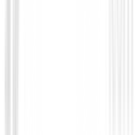
Palos de golf Km.0
Driver HONMA Beres NX Mujer( Demo 
849,00 €
594,99 €