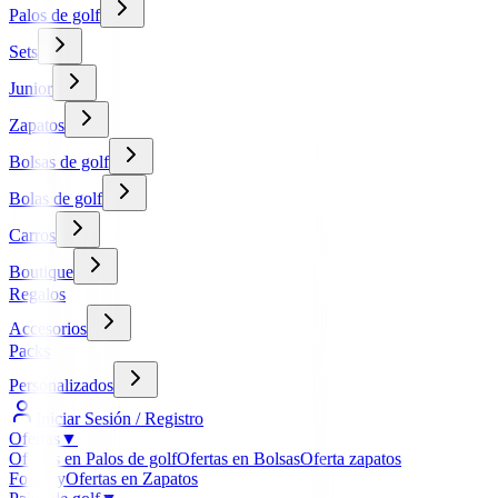
Palos de golf
Sets
Junior
Zapatos
Bolsas de golf
Bolas de golf
Carros
Boutique
Regalos
Accesorios
Packs
Personalizados
Iniciar Sesión / Registro
Ofertas
▼
Ofertas en Palos de golf
Ofertas en Bolsas
Oferta zapatos
FootJoy
Ofertas en Zapatos