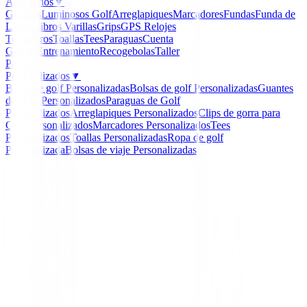
Accesorios
▼
Guantes
Luminosos Golf
Arreglapiques
Marcadores
Fundas
Funda de
Lluvia
Libros
Varillas
Grips
GPS Relojes
Telemetros
Toallas
Tees
Paraguas
Cuenta
Golpes
Entrenamiento
Recogebolas
Taller
Packs
Personalizados
▼
Bolas de golf Personalizadas
Bolsas de golf Personalizadas
Guantes
de Golf Personalizados
Paraguas de Golf
Personalizados
Arreglapiques Personalizados
Clips de gorra para
Golf Personalizados
Marcadores Personalizados
Tees
Personalizados
Toallas Personalizadas
Ropa de golf
Personalizada
Bolsas de viaje Personalizadas
Inicio
/
Bolsas de golf Impermeables
/
Bolsa Srixon We
Cart Charcoal/Silver 2025
-
15
%
Srixon
Bolsa Srixon Weatherpr
Cart Charcoal/Silver 20
Ref:
Bolsa-Srixon-Weatherproof-Cart-Charcoal-Silve