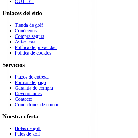
OUTLET
Enlaces del sitio
Tienda de golf
Conócenos
Compra segura
Aviso legal
Política de privacidad
Política de cookies
Servicios
Plazos de entrega
Formas de pago
Garantía de compra
Devoluciones
Contacto
Condiciones de compra
Nuestra oferta
Bolas de golf
Palos de golf