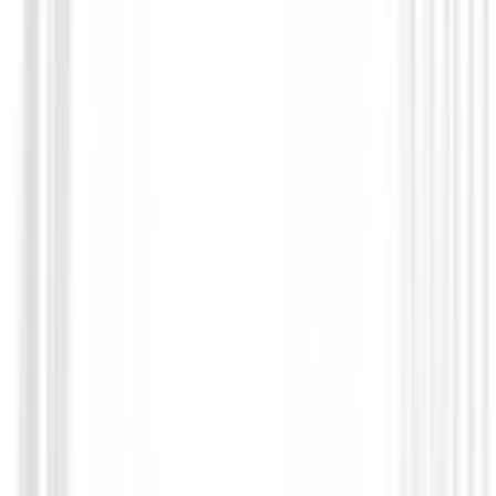
Putters de golf
Putter Cleveland HB Soft 2 Black 11S
209,00 €
179,00 €
Desde