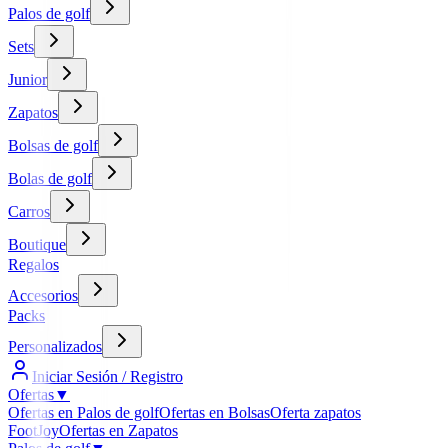
Palos de golf
Sets
Junior
Zapatos
Bolsas de golf
Bolas de golf
Carros
Boutique
Regalos
Accesorios
Packs
Personalizados
Iniciar Sesión / Registro
Ofertas
▼
Ofertas en Palos de golf
Ofertas en Bolsas
Oferta zapatos
FootJoy
Ofertas en Zapatos