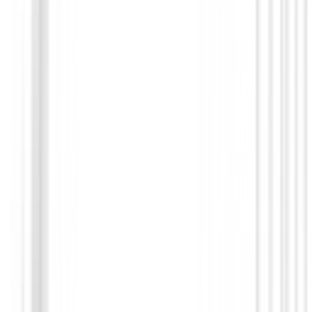
Putters de golf
Putter Cleveland HB Soft 2 Black - Retreve
209,00 €
179,00 €
Desde