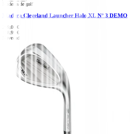
Maderas de golf
Madera Cleveland Launcher Halo XL Nº 3 DEMO
299,00 €
168,99 €
Novedad