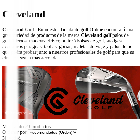
Cleveland
Cleveland Golf |
En nuestra Tienda de golf Online encontrará una
gran variedad de productos de la marca
Cleveland golf
palos de
golf (hierros, maderas, driver, putter ) bolsas de golf, wedges,
accesorios paraguas, taollas, gorras, maletas de viaje y palos demo
que podra probar junto a nuestros profesionales de golf para que su
elección sea la mas acertada.
Mostrando
29
productos
Ordenar por:
Novedad