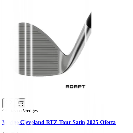
Ofertas en Wedges
Wedge Cleveland RTZ Tour Satin 2025 Oferta