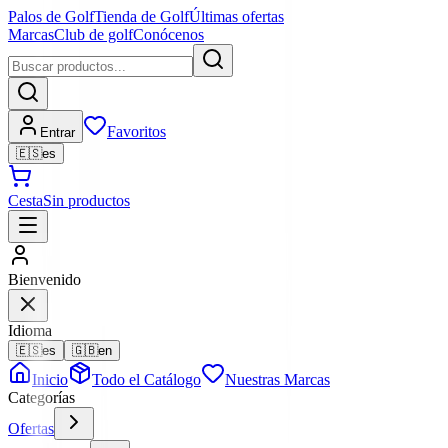
Palos de Golf
Tienda de Golf
Últimas ofertas
Marcas
Club de golf
Conócenos
Favoritos
Entrar
🇪🇸
es
Cesta
Sin productos
Bienvenido
Idioma
🇪🇸
es
🇬🇧
en
Inicio
Todo el Catálogo
Nuestras Marcas
Categorías
Ofertas