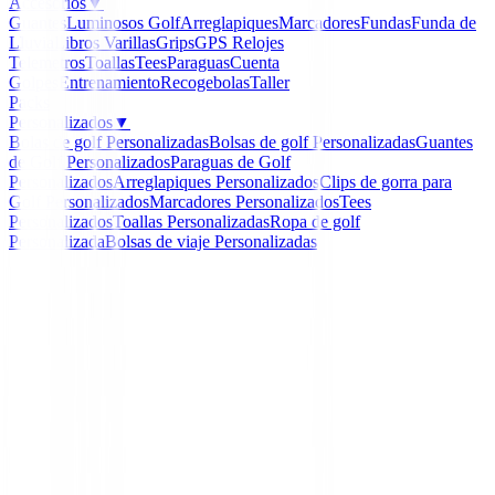
Accesorios
▼
Guantes
Luminosos Golf
Arreglapiques
Marcadores
Fundas
Funda de
Lluvia
Libros
Varillas
Grips
GPS Relojes
Telemetros
Toallas
Tees
Paraguas
Cuenta
Golpes
Entrenamiento
Recogebolas
Taller
Packs
Personalizados
▼
Bolas de golf Personalizadas
Bolsas de golf Personalizadas
Guantes
de Golf Personalizados
Paraguas de Golf
Personalizados
Arreglapiques Personalizados
Clips de gorra para
Golf Personalizados
Marcadores Personalizados
Tees
Personalizados
Toallas Personalizadas
Ropa de golf
Personalizada
Bolsas de viaje Personalizadas
Inicio
/
Putters de golf
/
Putter Cleveland HB Soft 2 Bla
-
14
%
Cleveland
Putter Cleveland HB Sof
Black 11S