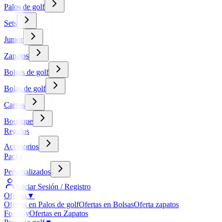
Palos de golf
Sets
Junior
Zapatos
Bolsas de golf
Bolas de golf
Carros
Boutique
Regalos
Accesorios
Packs
Personalizados
Iniciar Sesión / Registro
Ofertas
▼
Ofertas en Palos de golf
Ofertas en Bolsas
Oferta zapatos
FootJoy
Ofertas en Zapatos