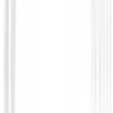
Putters de golf
Putter Cleveland HB Soft 2 Black 11OS
209,00 €
179,00 €
Desde