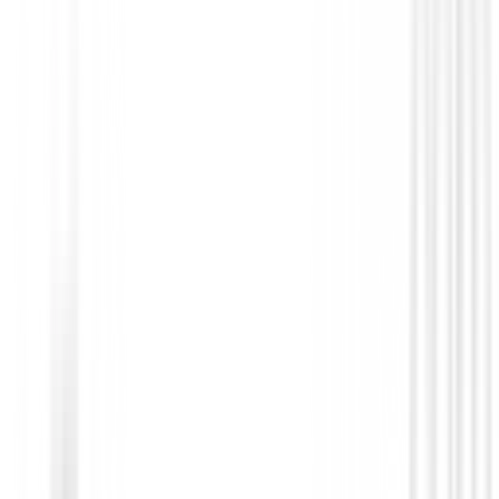
Putters de golf
Putter Cleveland HB Soft 2 Black - Retre
209,00 €
179,00 €
Desde