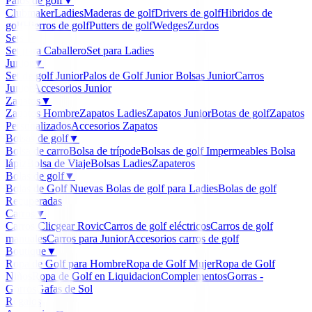
Palos de golf
▼
Clubmaker
Ladies
Maderas de golf
Drivers de golf
Hibridos de
golf
Hierros de golf
Putters de golf
Wedges
Zurdos
Sets
▼
Set para Caballero
Set para Ladies
Junior
▼
Set de golf Junior
Palos de Golf Junior
Bolsas Junior
Carros
Junior
Accesorios Junior
Zapatos
▼
Zapatos Hombre
Zapatos Ladies
Zapatos Junior
Botas de golf
Zapatos
Personalizados
Accesorios Zapatos
Bolsas de golf
▼
Bolsa de carro
Bolsa de trípode
Bolsas de golf Impermeables
Bolsa
lápiz
Bolsa de Viaje
Bolsas Ladies
Zapateros
Bolas de golf
▼
Bolas de Golf Nuevas
Bolas de golf para Ladies
Bolas de golf
Recuperadas
Carros
▼
Carros Clicgear Rovic
Carros de golf eléctricos
Carros de golf
manuales
Carros para Junior
Accesorios carros de golf
Boutique
▼
Ropa de Golf para Hombre
Ropa de Golf Mujer
Ropa de Golf
Niños
Ropa de Golf en Liquidacion
Complementos
Gorras -
Gorros
Gafas de Sol
Regalos