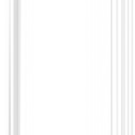
Putters de golf
Putter Cleveland HB Soft 2 Black - 15OS
209,00 €
179,00 €
Desde