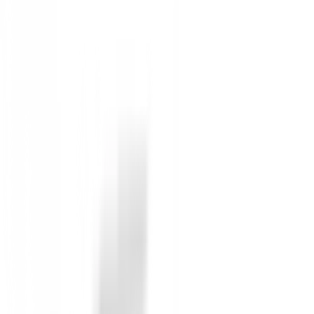
Para los Wedges, la sensación lo es todo. Suaves pero
cavidad trasera y aleación Z. Diseñados para la tole
Literalmente. No existía ningún material en la Tierra
materiales en busca de nuevas materias primas y una f
Presentamos aleación Z para CBZ, nuestra solució
de la dureza del material entre los CBX 4 ZipCore We
Sin opiniones
Todavía no hay opiniones para este producto.
Sé el primero en dejar una opinión cuando recibas tu 
Debes iniciar sesión para dejar una opinión sobre este
Iniciar Sesión
También te puede interesar