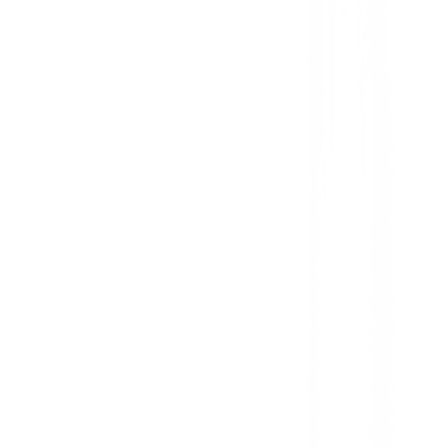
ente nuevo creado por Cleveland Golf para una mejor sensación. Es
ncia.
idad trasera de CBZ y a la tecnología ZipCore, el punto dulce está 
 con mayor frecuencia.
zados con las ventajas de la sensación de GelBack TPU: este inserto
modo que incluso los golpes fallidos sean increíblemente suaves.