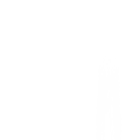
ur Satin
 MID | Diestro
52° /10° MID | Diestro
54° /10° MID | Diestro
56° /10° MID
ID | Zurdo
52° /10° MID | Zurdo
50° /10° MID | Zurdo
UR ISSUE 128gms