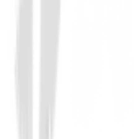
189,00 €