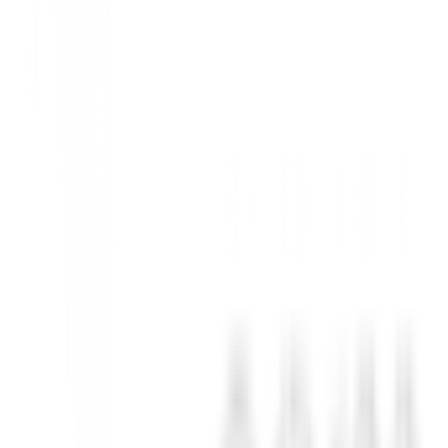
 más suave, ligero y notablemente duradero. Proporciona a los we
centrado, en lugar del talón, donde es más probable que la bola toq
 de TPU especialmente diseñado se ubica detrás del punto dulce para 