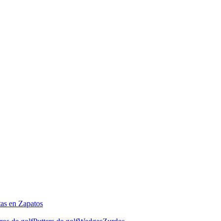
tas en Zapatos