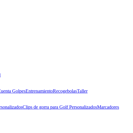
l
uenta Golpes
Entrenamiento
Recogebolas
Taller
rsonalizados
Clips de gorra para Golf Personalizados
Marcadores