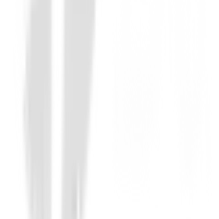
Putters de golf
Putter Cleveland HB Soft 2 Black - Retre
209,00 €
179,00 €
Desde