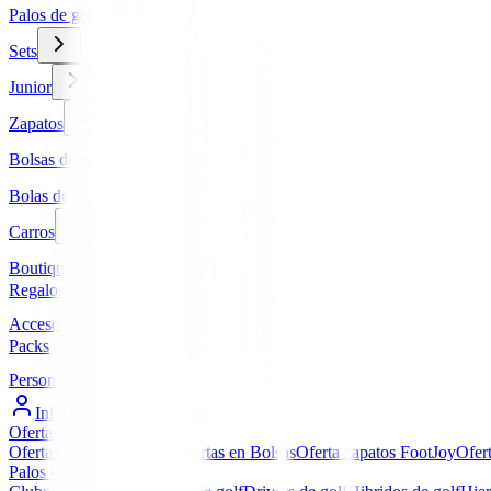
Palos de golf
Sets
Junior
Zapatos
Bolsas de golf
Bolas de golf
Carros
Boutique
Regalos
Accesorios
Packs
Personalizados
Iniciar Sesión / Registro
Ofertas
▼
Ofertas en Palos de golf
Ofertas en Bolsas
Oferta zapatos FootJoy
Ofer
Palos de golf
▼