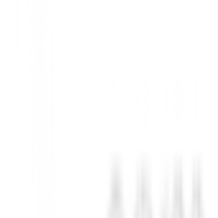
acabado satinado negro de primera calidad y una varilla US
 ajuste preciso, puntera colgante, línea de alineación y agarre, y obte