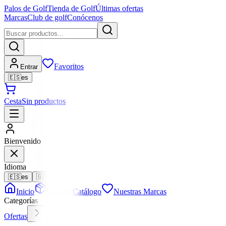
Palos de Golf
Tienda de Golf
Últimas ofertas
Marcas
Club de golf
Conócenos
Favoritos
Entrar
🇪🇸
es
Cesta
Sin productos
Bienvenido
Idioma
🇪🇸
es
🇬🇧
en
Inicio
Todo el Catálogo
Nuestras Marcas
Categorías
Ofertas