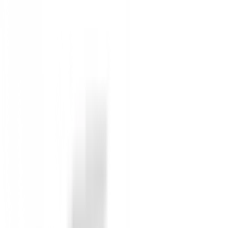
rendimiento de distancia constante en un Putter finam
SOFT 2 Black Putter con sus especificaciones perfect
Varilla ALL-IN UST MAMIYA Es lógico que construyam
Mamiya ALL-IN. Con una estabilidad avanzada y la sens
rigidez, resistencia y consistencia.
SUAVE: TECNOLOGÍA FACIAL DE VELOCIDAD OPTIMIZAD
transferencia de energía a través del área de golpe pa
distancias consistentes sin importar qué forma de ca
óptima. Intenta decir eso cinco veces rápido.
DISEÑO ESPECÍFICO DE CARRERA Ya sea que le gusten
golpes rectos o de arco ligero. Una vez que seleccion
sistema de alineación y agarre) para que pueda p
Black tiene una sensación de swing constante, de mod
longitud de eje disponible y luego utilizó un contrap
consistencia del equilibrio no cambian si usas la empu
Sin opiniones
Todavía no hay opiniones para este producto.
Sé el primero en dejar una opinión cuando recibas tu 