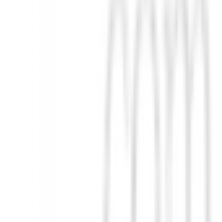
ja su tipo de golpe y la forma de cabeza preferida, y construiremos a m
es de primera calidad, como varillas mitad fibra de carbono, mitad
ilizan fibra de carbono de alta resistencia y nanoaleaciones patentada
ntro de la cara se expanden hacia el talón y la punta, equilibr
ás predecibles en cada putt, incluso en los fallos. Y no se detiene ahí.
des CG y MOI de cada modelo y ajustaron su patrón de planeado para u
T 2 Black presentan nueve diseños cuidadosamente ensamblados para
 todo lo demás adaptado para complementarlo (estilo de manguera, punter
letamente sincronizado. SENSACIÓN DE SWING CONSISTENTE Cada putt
uipo de I+D analizó cuidadosamente cada forma de putter HB SOFT 2 Bla
uras originales tienen el mismo peso, por lo que la sensación de swing