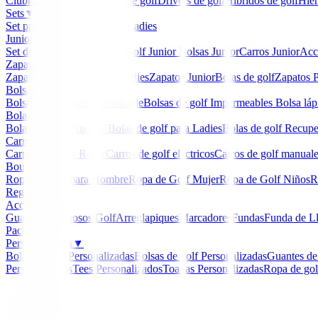
Clubmaker
Ladies
Maderas de golf
Drivers de golf
Hibridos de golf
Hier
Sets
▼
Set para Caballero
Set para Ladies
Junior
▼
Set de golf Junior
Palos de Golf Junior
Bolsas Junior
Carros Junior
Acc
Zapatos
▼
Zapatos Hombre
Zapatos Ladies
Zapatos Junior
Botas de golf
Zapatos P
Bolsas de golf
▼
Bolsa de carro
Bolsa de trípode
Bolsas de golf Impermeables
Bolsa láp
Bolas de golf
▼
Bolas de Golf Nuevas
Bolas de golf para Ladies
Bolas de golf Recup
Carros
▼
Carros Clicgear Rovic
Carros de golf eléctricos
Carros de golf manual
Boutique
▼
Ropa de Golf para Hombre
Ropa de Golf Mujer
Ropa de Golf Niños
R
Regalos
Accesorios
▼
Guantes
Luminosos Golf
Arreglapiques
Marcadores
Fundas
Funda de L
Packs
Personalizados
▼
Bolas de golf Personalizadas
Bolsas de golf Personalizadas
Guantes de
Personalizados
Tees Personalizados
Toallas Personalizadas
Ropa de gol
Inicio
/
Putters de golf
/
Putter Cleveland HB Soft 2 Bl
-
14
%