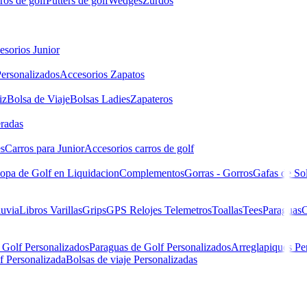
ros de golf
Putters de golf
Wedges
Zurdos
esorios Junior
ersonalizados
Accesorios Zapatos
iz
Bolsa de Viaje
Bolsas Ladies
Zapateros
eradas
es
Carros para Junior
Accesorios carros de golf
opa de Golf en Liquidacion
Complementos
Gorras - Gorros
Gafas de So
luvia
Libros
Varillas
Grips
GPS Relojes Telemetros
Toallas
Tees
Paraguas
C
 Golf Personalizados
Paraguas de Golf Personalizados
Arreglapiques Pe
f Personalizada
Bolsas de viaje Personalizadas
ack 11OS