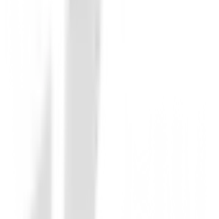
Sin opiniones
Todavía no hay opiniones para este producto.
Sé el primero en dejar una opinión cuando recibas tu 
Debes iniciar sesión para dejar una opinión sobre este
Iniciar Sesión
También te puede interesar