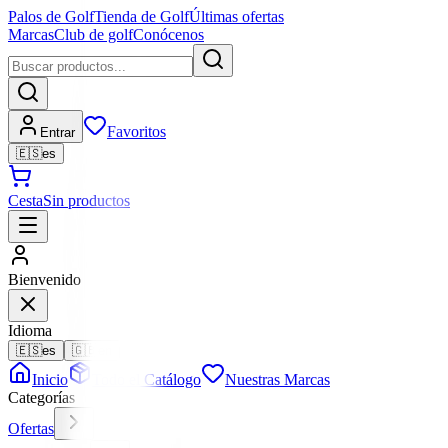
Palos de Golf
Tienda de Golf
Últimas ofertas
Marcas
Club de golf
Conócenos
Favoritos
Entrar
🇪🇸
es
Cesta
Sin productos
Bienvenido
Idioma
🇪🇸
es
🇬🇧
en
Inicio
Todo el Catálogo
Nuestras Marcas
Categorías
Ofertas