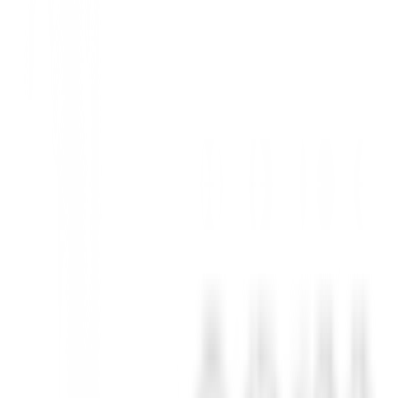
s mejores jugadores del mundo. Estos palos ofrecen todos los bene
 propiedades únicas de resistencia al óxido de Z-Alloy, disfrutará de u
ablemente duradero. Le da a RTZ Wedges una sensación superior, mejo
o más duradero y como nuevo.
izar el rendimiento de los efectos en condiciones de humedad. Esta te
mpo, maximiza los efectos en condiciones adversas.