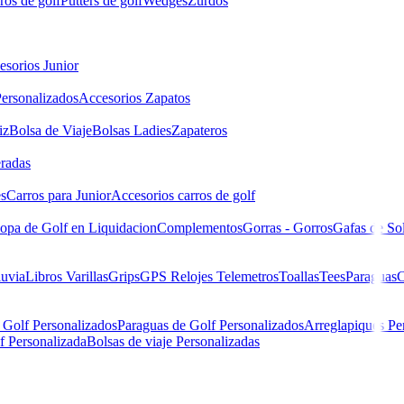
ros de golf
Putters de golf
Wedges
Zurdos
esorios Junior
ersonalizados
Accesorios Zapatos
iz
Bolsa de Viaje
Bolsas Ladies
Zapateros
eradas
es
Carros para Junior
Accesorios carros de golf
opa de Golf en Liquidacion
Complementos
Gorras - Gorros
Gafas de So
luvia
Libros
Varillas
Grips
GPS Relojes Telemetros
Toallas
Tees
Paraguas
C
 Golf Personalizados
Paraguas de Golf Personalizados
Arreglapiques Pe
f Personalizada
Bolsas de viaje Personalizadas
) 2025 ( Custom )