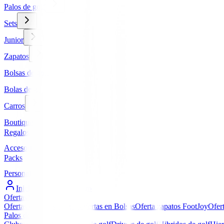
Palos de golf
Sets
Junior
Zapatos
Bolsas de golf
Bolas de golf
Carros
Boutique
Regalos
Accesorios
Packs
Personalizados
Iniciar Sesión / Registro
Ofertas
▼
Ofertas en Palos de golf
Ofertas en Bolsas
Oferta zapatos FootJoy
Ofer
Palos de golf
▼