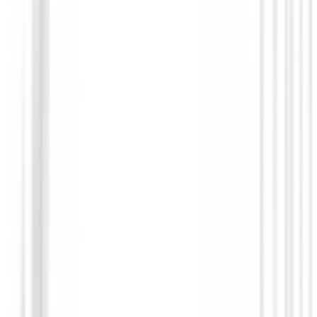
Putters de golf
Putter Cleveland HB Soft 2 Black - 15OS
209,00 €
179,00 €
Desde