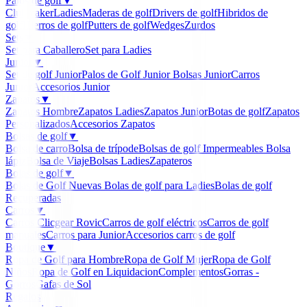
Palos de golf
▼
Clubmaker
Ladies
Maderas de golf
Drivers de golf
Hibridos de
golf
Hierros de golf
Putters de golf
Wedges
Zurdos
Sets
▼
Set para Caballero
Set para Ladies
Junior
▼
Set de golf Junior
Palos de Golf Junior
Bolsas Junior
Carros
Junior
Accesorios Junior
Zapatos
▼
Zapatos Hombre
Zapatos Ladies
Zapatos Junior
Botas de golf
Zapatos
Personalizados
Accesorios Zapatos
Bolsas de golf
▼
Bolsa de carro
Bolsa de trípode
Bolsas de golf Impermeables
Bolsa
lápiz
Bolsa de Viaje
Bolsas Ladies
Zapateros
Bolas de golf
▼
Bolas de Golf Nuevas
Bolas de golf para Ladies
Bolas de golf
Recuperadas
Carros
▼
Carros Clicgear Rovic
Carros de golf eléctricos
Carros de golf
manuales
Carros para Junior
Accesorios carros de golf
Boutique
▼
Ropa de Golf para Hombre
Ropa de Golf Mujer
Ropa de Golf
Niños
Ropa de Golf en Liquidacion
Complementos
Gorras -
Gorros
Gafas de Sol
Regalos