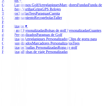
Accesorios
▼
Guantes
Luminosos Golf
Arreglapiques
Marcadores
Fundas
Funda de
Lluvia
Libros
Varillas
Grips
GPS Relojes
Telemetros
Toallas
Tees
Paraguas
Cuenta
Golpes
Entrenamiento
Recogebolas
Taller
Packs
Personalizados
▼
Bolas de golf Personalizadas
Bolsas de golf Personalizadas
Guantes
de Golf Personalizados
Paraguas de Golf
Personalizados
Arreglapiques Personalizados
Clips de gorra para
Golf Personalizados
Marcadores Personalizados
Tees
Personalizados
Toallas Personalizadas
Ropa de golf
Personalizada
Bolsas de viaje Personalizadas
Inicio
/
Putters de golf
/
Putter Cleveland HB Soft 2 Nº 
-
14
%
Cleveland
Putter Cleveland HB Sof
8S