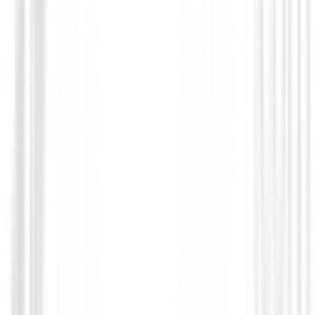
Putters de golf
Putter Cleveland HB Soft 2 Black 11S
209,00 €
179,00 €
Desde