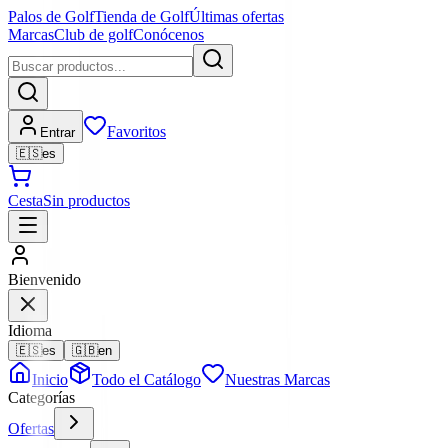
Palos de Golf
Tienda de Golf
Últimas ofertas
Marcas
Club de golf
Conócenos
Favoritos
Entrar
🇪🇸
es
Cesta
Sin productos
Bienvenido
Idioma
🇪🇸
es
🇬🇧
en
Inicio
Todo el Catálogo
Nuestras Marcas
Categorías
Ofertas