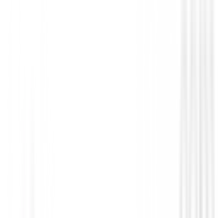
Putters de golf
Putter Cleveland HB Soft 2 Black - Retre
209,00 €
179,00 €
Desde