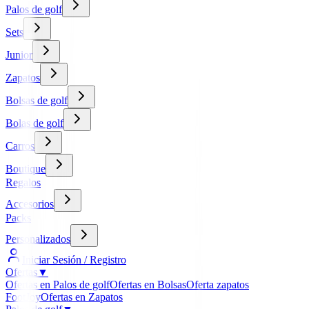
Palos de golf
Sets
Junior
Zapatos
Bolsas de golf
Bolas de golf
Carros
Boutique
Regalos
Accesorios
Packs
Personalizados
Iniciar Sesión / Registro
Ofertas
▼
Ofertas en Palos de golf
Ofertas en Bolsas
Oferta zapatos
FootJoy
Ofertas en Zapatos