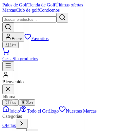
Palos de Golf
Tienda de Golf
Últimas ofertas
Marcas
Club de golf
Conócenos
Favoritos
Entrar
🇪🇸
es
Cesta
Sin productos
Bienvenido
Idioma
🇪🇸
es
🇬🇧
en
Inicio
Todo el Catálogo
Nuestras Marcas
Categorías
Ofertas