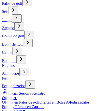
Palos de golf
Sets
Junior
Zapatos
Bolsas de golf
Bolas de golf
Carros
Boutique
Regalos
Accesorios
Packs
Personalizados
Iniciar Sesión / Registro
Ofertas
▼
Ofertas en Palos de golf
Ofertas en Bolsas
Oferta zapatos
FootJoy
Ofertas en Zapatos