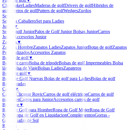
Palos de golf
▼
Clubmaker
Ladies
Maderas de golf
Drivers de golf
Hibridos de
golf
Hierros de golf
Putters de golf
Wedges
Zurdos
Sets
▼
Set para Caballero
Set para Ladies
Junior
▼
Set de golf Junior
Palos de Golf Junior
Bolsas Junior
Carros
Junior
Accesorios Junior
Zapatos
▼
Zapatos Hombre
Zapatos Ladies
Zapatos Junior
Botas de golf
Zapatos
Personalizados
Accesorios Zapatos
Bolsas de golf
▼
Bolsa de carro
Bolsa de trípode
Bolsas de golf Impermeables
Bolsa
lápiz
Bolsa de Viaje
Bolsas Ladies
Zapateros
Bolas de golf
▼
Bolas de Golf Nuevas
Bolas de golf para Ladies
Bolas de golf
Recuperadas
Carros
▼
Carros Clicgear Rovic
Carros de golf eléctricos
Carros de golf
manuales
Carros para Junior
Accesorios carros de golf
Boutique
▼
Ropa de Golf para Hombre
Ropa de Golf Mujer
Ropa de Golf
Niños
Ropa de Golf en Liquidacion
Complementos
Gorras -
Gorros
Gafas de Sol
Regalos