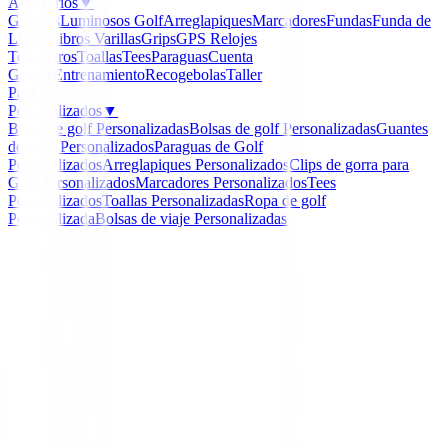
Accesorios
▼
Guantes
Luminosos Golf
Arreglapiques
Marcadores
Fundas
Funda de
Lluvia
Libros
Varillas
Grips
GPS Relojes
Telemetros
Toallas
Tees
Paraguas
Cuenta
Golpes
Entrenamiento
Recogebolas
Taller
Packs
Personalizados
▼
Bolas de golf Personalizadas
Bolsas de golf Personalizadas
Guantes
de Golf Personalizados
Paraguas de Golf
Personalizados
Arreglapiques Personalizados
Clips de gorra para
Golf Personalizados
Marcadores Personalizados
Tees
Personalizados
Toallas Personalizadas
Ropa de golf
Personalizada
Bolsas de viaje Personalizadas
Inicio
/
Polos Señora
/
Polo Nivo Unice Mujer
-
47
%
Nivo Golf
Polo Nivo Unice Mujer
Ref:
Unice