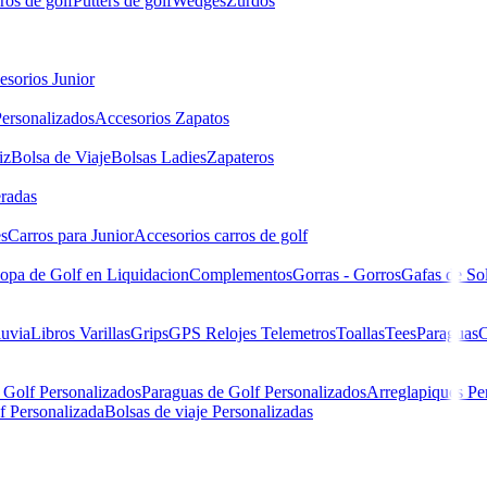
ros de golf
Putters de golf
Wedges
Zurdos
esorios Junior
ersonalizados
Accesorios Zapatos
iz
Bolsa de Viaje
Bolsas Ladies
Zapateros
eradas
es
Carros para Junior
Accesorios carros de golf
opa de Golf en Liquidacion
Complementos
Gorras - Gorros
Gafas de So
luvia
Libros
Varillas
Grips
GPS Relojes Telemetros
Toallas
Tees
Paraguas
C
 Golf Personalizados
Paraguas de Golf Personalizados
Arreglapiques Pe
f Personalizada
Bolsas de viaje Personalizadas