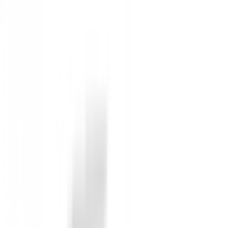
-
58
%
30,00 €
71,00 €
Desde
COLOR
:
Rosa
TALLA
:
S
Género
:
Mujer
Disponible para envío inmediato
Selecciona Opciones
Anterior
Polo FootJoy Stretch Pique 88495 Mujer
Siguiente
Polo Nivo Mara Mock Ice Blue
Descripción Detallada
Polo de Golf Nivo Bali Mujer Ro
Descubre la combinación perfecta de elegancia y func
campo durante las temporadas de primavera y verano. 