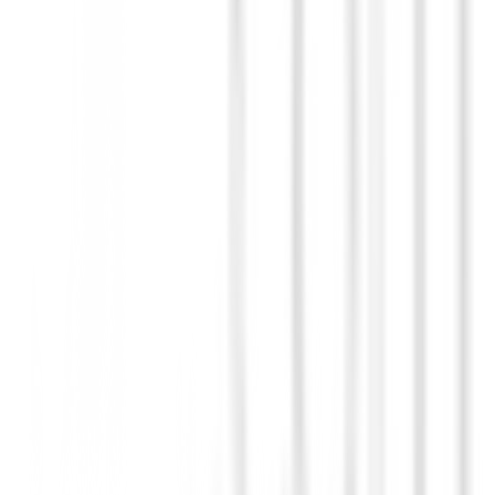
ve.
a.
sta oportunidad única en nuestra sección de
liquidación de ropa de gol