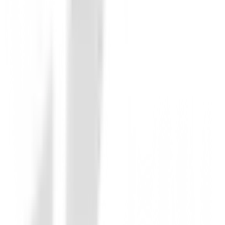
Características Técnicas y Beneficios:
Tecnología de Tejido Avanzada:
Fabricado co
Transpirabilidad Superior:
Propiedades de
a
Protección Solar UPF 40+:
Juega con confianz
Ajuste Semiajustado:
Diseñado para una siluet
Detalles de Calidad:
Cierre de cremallera YK
Estilo Vibrante:
El color rosa aporta un toque 
Eleva tu juego y tu estilo con el Polo Nivo Bali Muje
ahora en BuenGolpe y siente la diferencia.
Sin opiniones
Todavía no hay opiniones para este producto.
Sé el primero en dejar una opinión cuando recibas tu 
Debes iniciar sesión para dejar una opinión sobre este
Iniciar Sesión
También te puede interesar