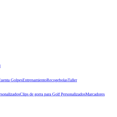
l
uenta Golpes
Entrenamiento
Recogebolas
Taller
rsonalizados
Clips de gorra para Golf Personalizados
Marcadores