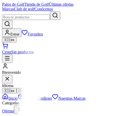
Palos de Golf
Tienda de Golf
Últimas ofertas
Marcas
Club de golf
Conócenos
Favoritos
Entrar
🇪🇸
es
Cesta
Sin productos
Bienvenido
Idioma
🇪🇸
es
🇬🇧
en
Inicio
Todo el Catálogo
Nuestras Marcas
Categorías
Ofertas