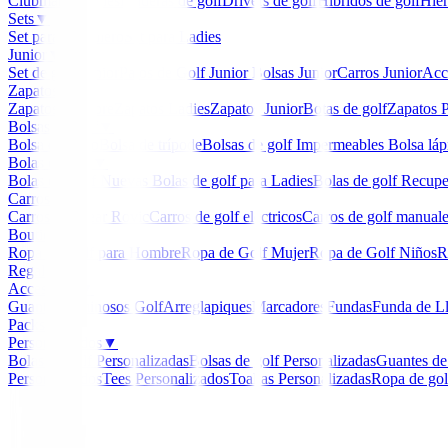
Clubmaker
Ladies
Maderas de golf
Drivers de golf
Hibridos de golf
Hier
Sets
▼
Set para Caballero
Set para Ladies
Junior
▼
Set de golf Junior
Palos de Golf Junior
Bolsas Junior
Carros Junior
Acc
Zapatos
▼
Zapatos Hombre
Zapatos Ladies
Zapatos Junior
Botas de golf
Zapatos P
Bolsas de golf
▼
Bolsa de carro
Bolsa de trípode
Bolsas de golf Impermeables
Bolsa láp
Bolas de golf
▼
Bolas de Golf Nuevas
Bolas de golf para Ladies
Bolas de golf Recup
Carros
▼
Carros Clicgear Rovic
Carros de golf eléctricos
Carros de golf manual
Boutique
▼
Ropa de Golf para Hombre
Ropa de Golf Mujer
Ropa de Golf Niños
R
Regalos
Accesorios
▼
Guantes
Luminosos Golf
Arreglapiques
Marcadores
Fundas
Funda de L
Packs
Personalizados
▼
Bolas de golf Personalizadas
Bolsas de golf Personalizadas
Guantes de
Personalizados
Tees Personalizados
Toallas Personalizadas
Ropa de gol
Inicio
/
Polos Señora
/
Polo Nivo Bali Mujer
-
58
%