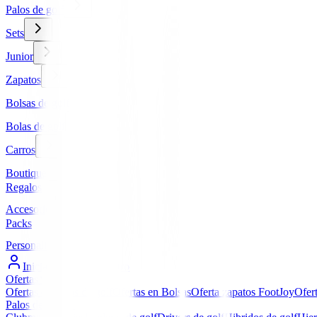
Palos de golf
Sets
Junior
Zapatos
Bolsas de golf
Bolas de golf
Carros
Boutique
Regalos
Accesorios
Packs
Personalizados
Iniciar Sesión / Registro
Ofertas
▼
Ofertas en Palos de golf
Ofertas en Bolsas
Oferta zapatos FootJoy
Ofer
Palos de golf
▼