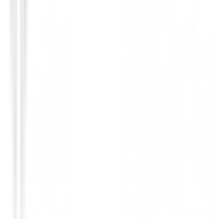
Polos Señora
GOLFINO L POLO CAP ATLANTIC C
109,94 €
50,00 €