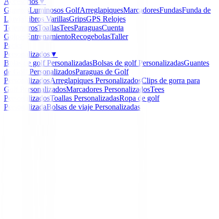
Accesorios
▼
Guantes
Luminosos Golf
Arreglapiques
Marcadores
Fundas
Funda de
Lluvia
Libros
Varillas
Grips
GPS Relojes
Telemetros
Toallas
Tees
Paraguas
Cuenta
Golpes
Entrenamiento
Recogebolas
Taller
Packs
Personalizados
▼
Bolas de golf Personalizadas
Bolsas de golf Personalizadas
Guantes
de Golf Personalizados
Paraguas de Golf
Personalizados
Arreglapiques Personalizados
Clips de gorra para
Golf Personalizados
Marcadores Personalizados
Tees
Personalizados
Toallas Personalizadas
Ropa de golf
Personalizada
Bolsas de viaje Personalizadas
Inicio
/
Polos Señora
/
Polo Nivo Mara Mock Ice Blue
-
55
%
Nivo Golf
Polo Nivo Mara Mock Ic
Ref:
772380523263