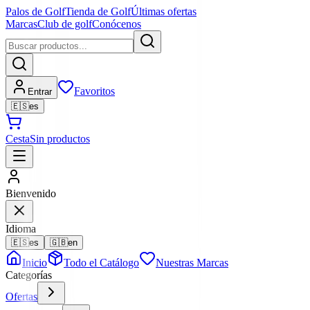
Palos de Golf
Tienda de Golf
Últimas ofertas
Marcas
Club de golf
Conócenos
Favoritos
Entrar
🇪🇸
es
Cesta
Sin productos
Bienvenido
Idioma
🇪🇸
es
🇬🇧
en
Inicio
Todo el Catálogo
Nuestras Marcas
Categorías
Ofertas