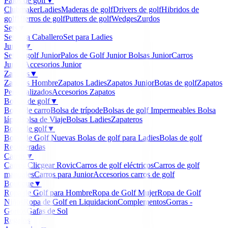
Palos de golf
▼
Clubmaker
Ladies
Maderas de golf
Drivers de golf
Hibridos de
golf
Hierros de golf
Putters de golf
Wedges
Zurdos
Sets
▼
Set para Caballero
Set para Ladies
Junior
▼
Set de golf Junior
Palos de Golf Junior
Bolsas Junior
Carros
Junior
Accesorios Junior
Zapatos
▼
Zapatos Hombre
Zapatos Ladies
Zapatos Junior
Botas de golf
Zapatos
Personalizados
Accesorios Zapatos
Bolsas de golf
▼
Bolsa de carro
Bolsa de trípode
Bolsas de golf Impermeables
Bolsa
lápiz
Bolsa de Viaje
Bolsas Ladies
Zapateros
Bolas de golf
▼
Bolas de Golf Nuevas
Bolas de golf para Ladies
Bolas de golf
Recuperadas
Carros
▼
Carros Clicgear Rovic
Carros de golf eléctricos
Carros de golf
manuales
Carros para Junior
Accesorios carros de golf
Boutique
▼
Ropa de Golf para Hombre
Ropa de Golf Mujer
Ropa de Golf
Niños
Ropa de Golf en Liquidacion
Complementos
Gorras -
Gorros
Gafas de Sol
Regalos