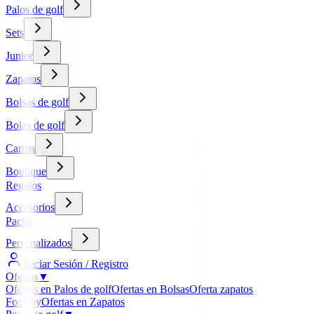
Palos de golf
Sets
Junior
Zapatos
Bolsas de golf
Bolas de golf
Carros
Boutique
Regalos
Accesorios
Packs
Personalizados
Iniciar Sesión / Registro
Ofertas
▼
Ofertas en Palos de golf
Ofertas en Bolsas
Oferta zapatos
FootJoy
Ofertas en Zapatos