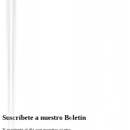
Polos Señora
GOLFINO L POLO CAP ATLANTIC C
109,94 €
50,00 €
Suscríbete a nuestro Boletín
Y mantente al día con nuestras ofertas.