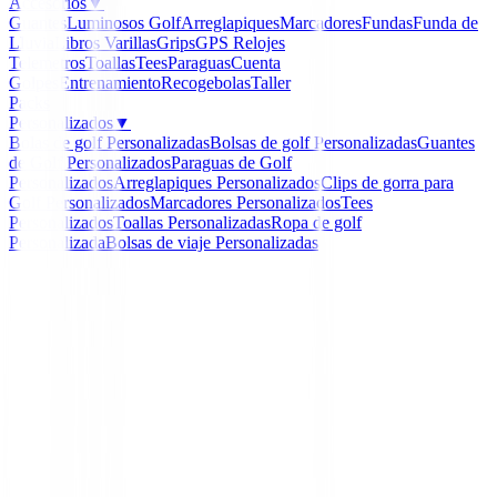
Accesorios
▼
Guantes
Luminosos Golf
Arreglapiques
Marcadores
Fundas
Funda de
Lluvia
Libros
Varillas
Grips
GPS Relojes
Telemetros
Toallas
Tees
Paraguas
Cuenta
Golpes
Entrenamiento
Recogebolas
Taller
Packs
Personalizados
▼
Bolas de golf Personalizadas
Bolsas de golf Personalizadas
Guantes
de Golf Personalizados
Paraguas de Golf
Personalizados
Arreglapiques Personalizados
Clips de gorra para
Golf Personalizados
Marcadores Personalizados
Tees
Personalizados
Toallas Personalizadas
Ropa de golf
Personalizada
Bolsas de viaje Personalizadas
Inicio
/
Polos Señora
/
Polo Nivo Maida Mujer Rosa
-
53
%
Nivo Golf
Polo Nivo Maida Mujer 
Ref:
772380548822