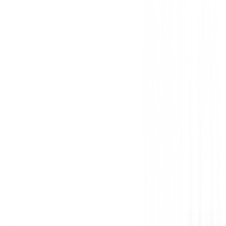
Todavía no hay opiniones para este producto.
Sé el primero en dejar una opinión cuando recibas tu 
Debes iniciar sesión para dejar una opinión sobre este
Iniciar Sesión
También te puede interesar