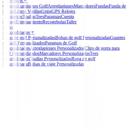
Accesorios
▼
Guantes
Luminosos Golf
Arreglapiques
Marcadores
Fundas
Funda de
Lluvia
Libros
Varillas
Grips
GPS Relojes
Telemetros
Toallas
Tees
Paraguas
Cuenta
Golpes
Entrenamiento
Recogebolas
Taller
Packs
Personalizados
▼
Bolas de golf Personalizadas
Bolsas de golf Personalizadas
Guantes
de Golf Personalizados
Paraguas de Golf
Personalizados
Arreglapiques Personalizados
Clips de gorra para
Golf Personalizados
Marcadores Personalizados
Tees
Personalizados
Toallas Personalizadas
Ropa de golf
Personalizada
Bolsas de viaje Personalizadas
Inicio
/
Marcadores
/
Marcadores de golf Surprize Shop 
Surprize Shop
Marcadores de golf Surp
Shop Crystal Flower
Ref:
5056571927692
19,00 €
Producto inactivo (No disponible)