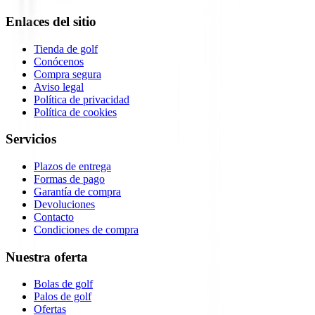
Enlaces del sitio
Tienda de golf
Conócenos
Compra segura
Aviso legal
Política de privacidad
Política de cookies
Servicios
Plazos de entrega
Formas de pago
Garantía de compra
Devoluciones
Contacto
Condiciones de compra
Nuestra oferta
Bolas de golf
Palos de golf
Ofertas