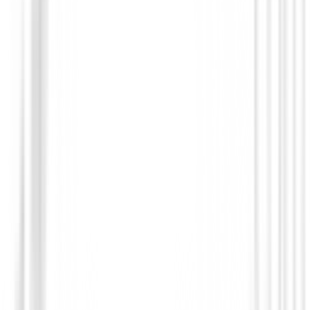
Marcadores
Marcador de Bolas de Golf Legend
7,50 €