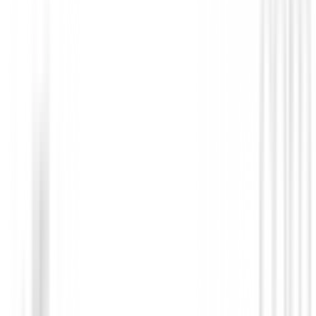
Todavía no hay opiniones para este producto.
Sé el primero en dejar una opinión cuando recibas tu 
Debes iniciar sesión para dejar una opinión sobre este
Iniciar Sesión
También te puede interesar