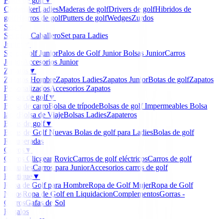
Palos de golf
▼
Clubmaker
Ladies
Maderas de golf
Drivers de golf
Hibridos de
golf
Hierros de golf
Putters de golf
Wedges
Zurdos
Sets
▼
Set para Caballero
Set para Ladies
Junior
▼
Set de golf Junior
Palos de Golf Junior
Bolsas Junior
Carros
Junior
Accesorios Junior
Zapatos
▼
Zapatos Hombre
Zapatos Ladies
Zapatos Junior
Botas de golf
Zapatos
Personalizados
Accesorios Zapatos
Bolsas de golf
▼
Bolsa de carro
Bolsa de trípode
Bolsas de golf Impermeables
Bolsa
lápiz
Bolsa de Viaje
Bolsas Ladies
Zapateros
Bolas de golf
▼
Bolas de Golf Nuevas
Bolas de golf para Ladies
Bolas de golf
Recuperadas
Carros
▼
Carros Clicgear Rovic
Carros de golf eléctricos
Carros de golf
manuales
Carros para Junior
Accesorios carros de golf
Boutique
▼
Ropa de Golf para Hombre
Ropa de Golf Mujer
Ropa de Golf
Niños
Ropa de Golf en Liquidacion
Complementos
Gorras -
Gorros
Gafas de Sol
Regalos