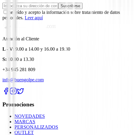
Suscribirse
he leído y acepto la información sobre tratamiento de datos
personales.
Leer aquí
Atención al Cliente
L - V:
9.00 a 14.00 y 16.00 a 19.30
S:
10.00 a 13.30
+34 945 281 809
info@buengolpe.com
Promociones
NOVEDADES
MARCAS
PERSONALIZADOS
OUTLET