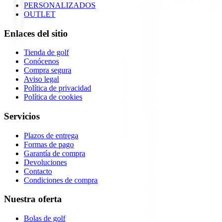
PERSONALIZADOS
OUTLET
Enlaces del sitio
Tienda de golf
Conócenos
Compra segura
Aviso legal
Política de privacidad
Política de cookies
Servicios
Plazos de entrega
Formas de pago
Garantía de compra
Devoluciones
Contacto
Condiciones de compra
Nuestra oferta
Bolas de golf