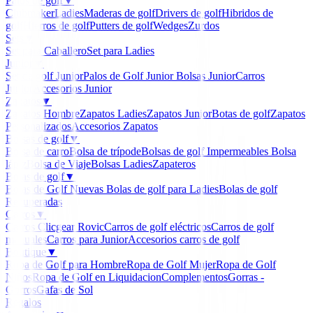
Palos de golf
▼
Clubmaker
Ladies
Maderas de golf
Drivers de golf
Hibridos de
golf
Hierros de golf
Putters de golf
Wedges
Zurdos
Sets
▼
Set para Caballero
Set para Ladies
Junior
▼
Set de golf Junior
Palos de Golf Junior
Bolsas Junior
Carros
Junior
Accesorios Junior
Zapatos
▼
Zapatos Hombre
Zapatos Ladies
Zapatos Junior
Botas de golf
Zapatos
Personalizados
Accesorios Zapatos
Bolsas de golf
▼
Bolsa de carro
Bolsa de trípode
Bolsas de golf Impermeables
Bolsa
lápiz
Bolsa de Viaje
Bolsas Ladies
Zapateros
Bolas de golf
▼
Bolas de Golf Nuevas
Bolas de golf para Ladies
Bolas de golf
Recuperadas
Carros
▼
Carros Clicgear Rovic
Carros de golf eléctricos
Carros de golf
manuales
Carros para Junior
Accesorios carros de golf
Boutique
▼
Ropa de Golf para Hombre
Ropa de Golf Mujer
Ropa de Golf
Niños
Ropa de Golf en Liquidacion
Complementos
Gorras -
Gorros
Gafas de Sol
Regalos