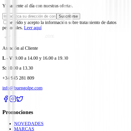
Y mantente al día con nuestras ofertas.
Suscribirse
he leído y acepto la información sobre tratamiento de datos
personales.
Leer aquí
Atención al Cliente
L - V:
9.00 a 14.00 y 16.00 a 19.30
S:
10.00 a 13.30
+34 945 281 809
info@buengolpe.com
Promociones
NOVEDADES
MARCAS