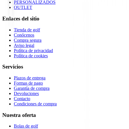
PERSONALIZADOS
OUTLET
Enlaces del sitio
Tienda de golf
Conócenos
Compra segura
Aviso legal
Política de privacidad
Política de cookies
Servicios
Plazos de entrega
Formas de pago
Garantía de compra
Devoluciones
Contacto
Condiciones de compra
Nuestra oferta
Bolas de golf