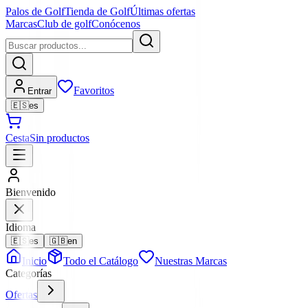
Palos de Golf
Tienda de Golf
Últimas ofertas
Marcas
Club de golf
Conócenos
Favoritos
Entrar
🇪🇸
es
Cesta
Sin productos
Bienvenido
Idioma
🇪🇸
es
🇬🇧
en
Inicio
Todo el Catálogo
Nuestras Marcas
Categorías
Ofertas