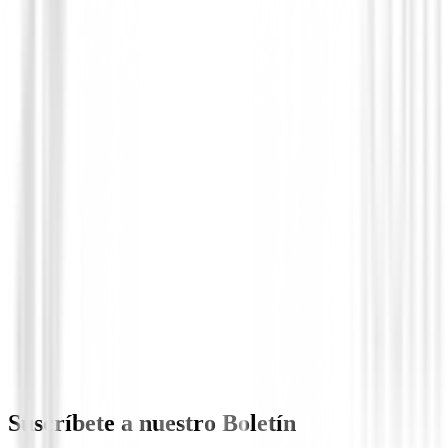
Marcadores
Marcadores de Bolas Boston golf
3,61 €
Suscríbete a nuestro Boletín