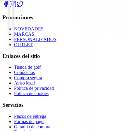
Promociones
NOVEDADES
MARCAS
PERSONALIZADOS
OUTLET
Enlaces del sitio
Tienda de golf
Conócenos
Compra segura
Aviso legal
Política de privacidad
Política de cookies
Servicios
Plazos de entrega
Formas de pago
Garantía de compra