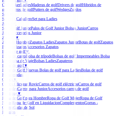
Palos de golf
▼
Clubmaker
Ladies
Maderas de golf
Drivers de golf
Hibridos de
golf
Hierros de golf
Putters de golf
Wedges
Zurdos
Sets
▼
Set para Caballero
Set para Ladies
Junior
▼
Set de golf Junior
Palos de Golf Junior
Bolsas Junior
Carros
Junior
Accesorios Junior
Zapatos
▼
Zapatos Hombre
Zapatos Ladies
Zapatos Junior
Botas de golf
Zapatos
Personalizados
Accesorios Zapatos
Bolsas de golf
▼
Bolsa de carro
Bolsa de trípode
Bolsas de golf Impermeables
Bolsa
lápiz
Bolsa de Viaje
Bolsas Ladies
Zapateros
Bolas de golf
▼
Bolas de Golf Nuevas
Bolas de golf para Ladies
Bolas de golf
Recuperadas
Carros
▼
Carros Clicgear Rovic
Carros de golf eléctricos
Carros de golf
manuales
Carros para Junior
Accesorios carros de golf
Boutique
▼
Ropa de Golf para Hombre
Ropa de Golf Mujer
Ropa de Golf
Niños
Ropa de Golf en Liquidacion
Complementos
Gorras -
Gorros
Gafas de Sol
Regalos