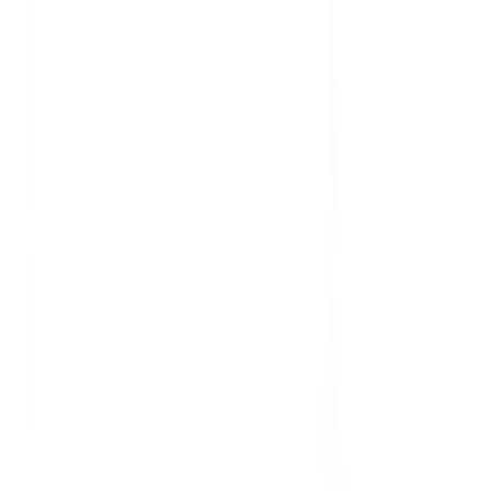
Polos Señora
Polo Nivo Maida Mujer Rosa
75,00 €
34,99 €
Desde