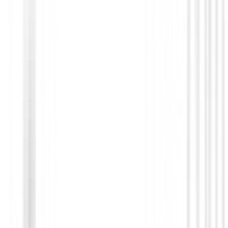
Jersey Puma cortavientos 622152-02 Azul Marino
Mujer
160,00 €
112,00 €
Desde