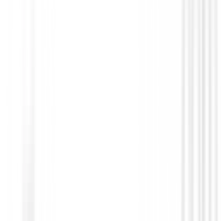
Prendas Punto Señora