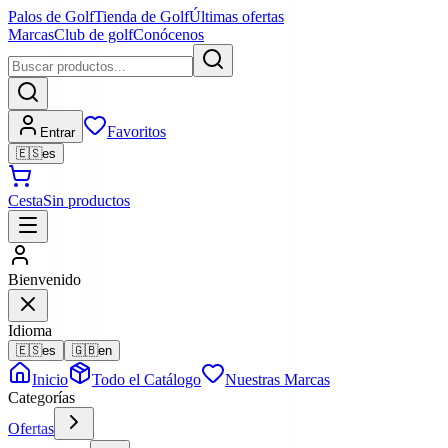
Palos de Golf
Tienda de Golf
Últimas ofertas
Marcas
Club de golf
Conócenos
Favoritos
Entrar
🇪🇸
es
Cesta
Sin productos
Bienvenido
Idioma
🇪🇸
es
🇬🇧
en
Inicio
Todo el Catálogo
Nuestras Marcas
Categorías
Ofertas