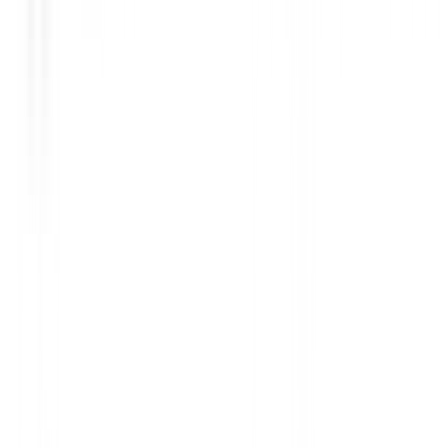
Pantalones Señora
Pantalon Calvin Klein CKLA21505 Mujer
110,00 €
70,00 €
Desde