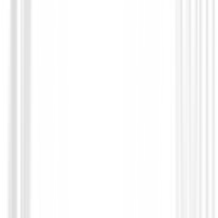
Faldas Vestidos
Falda Nivo Ulla
99,00 €
34,99 €
Desde