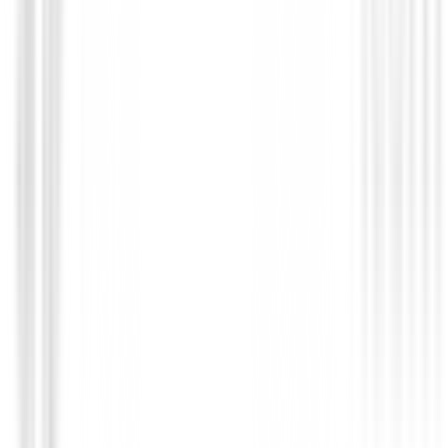
Prendas Punto Señora
Jersey Footjoy Mujer Ref. 34179
119,00 €
79,00 €
Desde