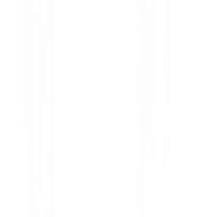
-
30
%
112,00 €
160,00 €
Desde
COLOR
:
Azul
TALLA
:
XS
Género
:
Mujer
Disponible para envío inmediato
Selecciona Opciones
Anterior
Polo Ping Oona Ladies Sheer Panel
Siguiente
Vestido Footjoy Ref.88522