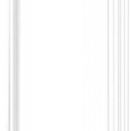
Prendas Punto Señora
Jersey Footjoy Mujer Ref. 34218
115,00 €
89,00 €
Desde