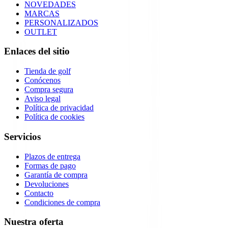
NOVEDADES
MARCAS
PERSONALIZADOS
OUTLET
Enlaces del sitio
Tienda de golf
Conócenos
Compra segura
Aviso legal
Política de privacidad
Política de cookies
Servicios
Plazos de entrega
Formas de pago
Garantía de compra
Devoluciones
Contacto
Condiciones de compra
Nuestra oferta