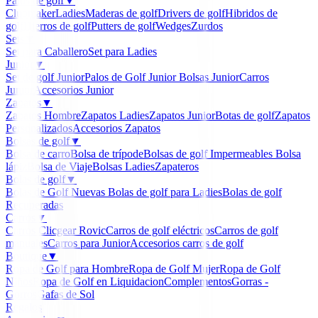
Palos de golf
▼
Clubmaker
Ladies
Maderas de golf
Drivers de golf
Hibridos de
golf
Hierros de golf
Putters de golf
Wedges
Zurdos
Sets
▼
Set para Caballero
Set para Ladies
Junior
▼
Set de golf Junior
Palos de Golf Junior
Bolsas Junior
Carros
Junior
Accesorios Junior
Zapatos
▼
Zapatos Hombre
Zapatos Ladies
Zapatos Junior
Botas de golf
Zapatos
Personalizados
Accesorios Zapatos
Bolsas de golf
▼
Bolsa de carro
Bolsa de trípode
Bolsas de golf Impermeables
Bolsa
lápiz
Bolsa de Viaje
Bolsas Ladies
Zapateros
Bolas de golf
▼
Bolas de Golf Nuevas
Bolas de golf para Ladies
Bolas de golf
Recuperadas
Carros
▼
Carros Clicgear Rovic
Carros de golf eléctricos
Carros de golf
manuales
Carros para Junior
Accesorios carros de golf
Boutique
▼
Ropa de Golf para Hombre
Ropa de Golf Mujer
Ropa de Golf
Niños
Ropa de Golf en Liquidacion
Complementos
Gorras -
Gorros
Gafas de Sol
Regalos