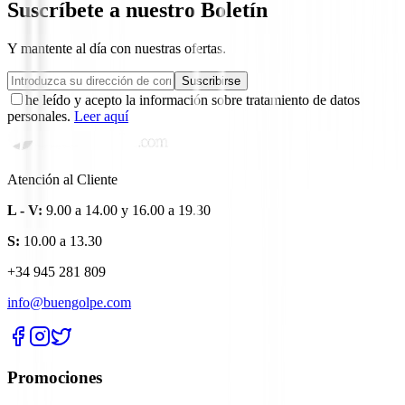
Suscríbete a nuestro Boletín
Y mantente al día con nuestras ofertas.
Suscribirse
he leído y acepto la información sobre tratamiento de datos
personales.
Leer aquí
Atención al Cliente
L - V:
9.00 a 14.00 y 16.00 a 19.30
S:
10.00 a 13.30
+34 945 281 809
info@buengolpe.com
Promociones