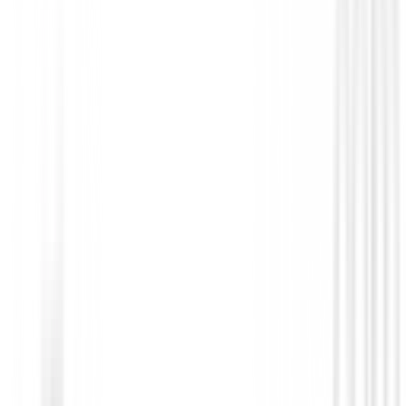
Prendas Punto Señora
Chaqueta FootJoy LADY LINED GRIS 
179,00 €
158,99 €
Desde