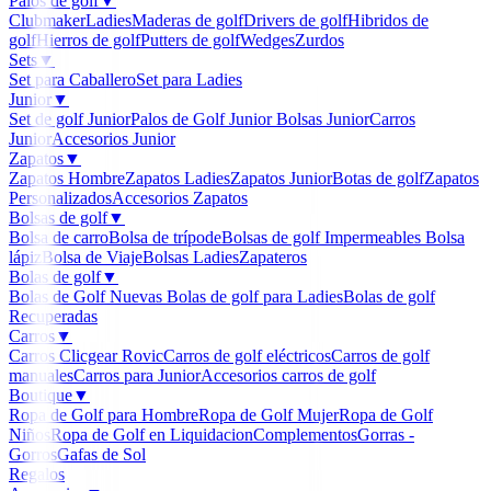
Palos de golf
▼
Clubmaker
Ladies
Maderas de golf
Drivers de golf
Hibridos de
golf
Hierros de golf
Putters de golf
Wedges
Zurdos
Sets
▼
Set para Caballero
Set para Ladies
Junior
▼
Set de golf Junior
Palos de Golf Junior
Bolsas Junior
Carros
Junior
Accesorios Junior
Zapatos
▼
Zapatos Hombre
Zapatos Ladies
Zapatos Junior
Botas de golf
Zapatos
Personalizados
Accesorios Zapatos
Bolsas de golf
▼
Bolsa de carro
Bolsa de trípode
Bolsas de golf Impermeables
Bolsa
lápiz
Bolsa de Viaje
Bolsas Ladies
Zapateros
Bolas de golf
▼
Bolas de Golf Nuevas
Bolas de golf para Ladies
Bolas de golf
Recuperadas
Carros
▼
Carros Clicgear Rovic
Carros de golf eléctricos
Carros de golf
manuales
Carros para Junior
Accesorios carros de golf
Boutique
▼
Ropa de Golf para Hombre
Ropa de Golf Mujer
Ropa de Golf
Niños
Ropa de Golf en Liquidacion
Complementos
Gorras -
Gorros
Gafas de Sol
Regalos