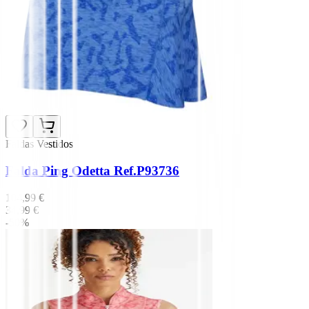
Faldas Vestidos
Falda Ping Odetta Ref.P93736
104,99 €
34,99 €
-50%