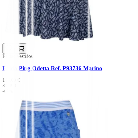
Faldas Vestidos
Falda Ping Odetta Ref. P93736 Marino
105,00 €
39,99 €
-67%