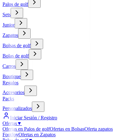
Palos de golf
Sets
Junior
Zapatos
Bolsas de golf
Bolas de golf
Carros
Boutique
Regalos
Accesorios
Packs
Personalizados
Iniciar Sesión / Registro
Ofertas
▼
Ofertas en Palos de golf
Ofertas en Bolsas
Oferta zapatos
FootJoy
Ofertas en Zapatos