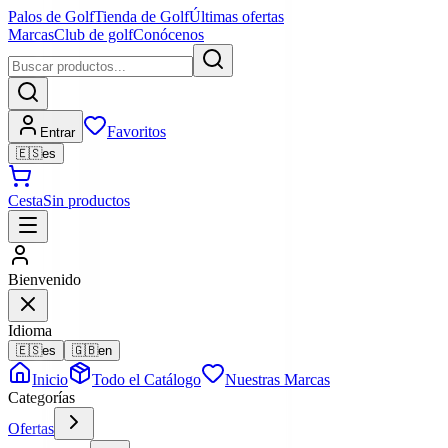
Palos de Golf
Tienda de Golf
Últimas ofertas
Marcas
Club de golf
Conócenos
Favoritos
Entrar
🇪🇸
es
Cesta
Sin productos
Bienvenido
Idioma
🇪🇸
es
🇬🇧
en
Inicio
Todo el Catálogo
Nuestras Marcas
Categorías
Ofertas