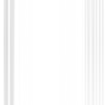
Boutique
Vestido Nivo Lily
112,01 €
75,00 €
Desde