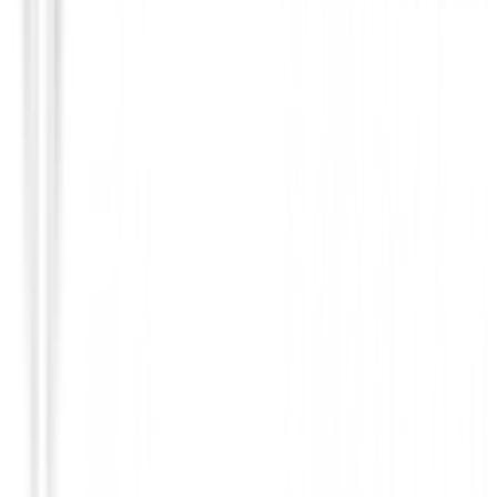
Chaquetas Señora
Chaqueta Footjoy Hydrolite X Mujer Re