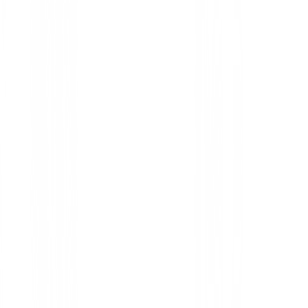
Ref:
80207
-
41
%
79,94 €
135,00 €
Desde
COLOR
:
Azul
TALLA
:
XS
Género
:
Mujer
Disponible para envío inmediato
Selecciona Opciones