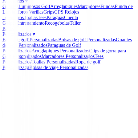
Accesorios
▼
Guantes
Luminosos Golf
Arreglapiques
Marcadores
Fundas
Funda de
Lluvia
Libros
Varillas
Grips
GPS Relojes
Telemetros
Toallas
Tees
Paraguas
Cuenta
Golpes
Entrenamiento
Recogebolas
Taller
Packs
Personalizados
▼
Bolas de golf Personalizadas
Bolsas de golf Personalizadas
Guantes
de Golf Personalizados
Paraguas de Golf
Personalizados
Arreglapiques Personalizados
Clips de gorra para
Golf Personalizados
Marcadores Personalizados
Tees
Personalizados
Toallas Personalizadas
Ropa de golf
Personalizada
Bolsas de viaje Personalizadas
Inicio
/
Liquidacion Golf Señora
/
Chaqueta Footjoy Ho
80207 Mujer
-
41
%
FootJoy
Chaqueta Footjoy
Houndstooth Ref. 80207