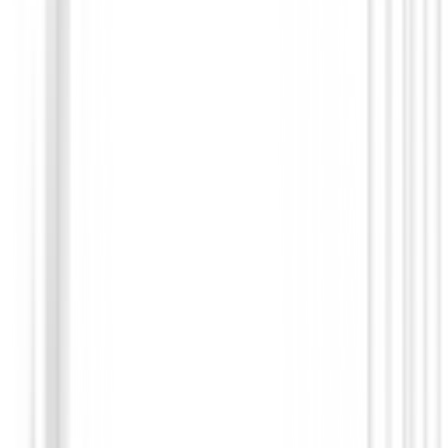
Chaquetas Señora
Chaqueta Footjoy Printed Mujer Ref.37
150,00 €
125,01 €
Desde