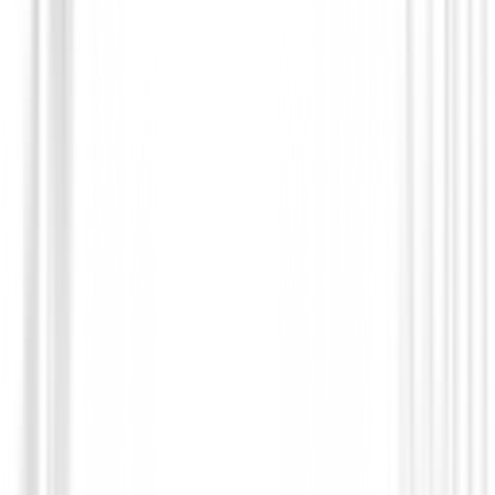
Zapatos Junior
Zapatos Footjoy Fuel Ref.45042 Niños
99,00 €
85,00 €
Desde