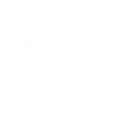
Ref:
4063697810648
-
19
%
65,00 €
79,94 €
Desde
COLOR
:
Negro
TALLA
:
38
Género
:
Niña, Niño
Disponible para envío inmediato
Selecciona Opciones