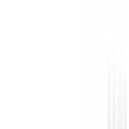
Sé el primero en dejar una opinión cuando recibas tu 
Debes iniciar sesión para dejar una opinión sobre este
Iniciar Sesión
También te puede interesar