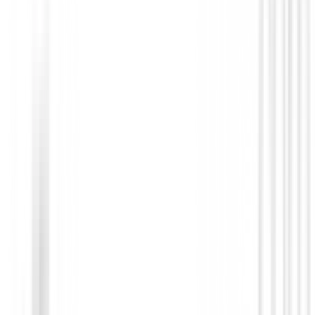
Zapatos Junior
Zapatos Footjoy Fuel Ref.45042 Niños
99,00 €
85,00 €
Desde