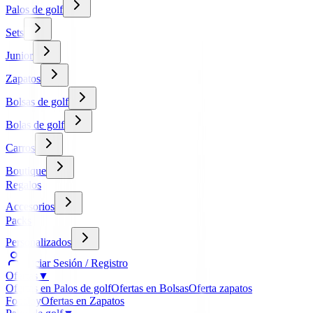
Palos de golf
Sets
Junior
Zapatos
Bolsas de golf
Bolas de golf
Carros
Boutique
Regalos
Accesorios
Packs
Personalizados
Iniciar Sesión / Registro
Ofertas
▼
Ofertas en Palos de golf
Ofertas en Bolsas
Oferta zapatos
FootJoy
Ofertas en Zapatos