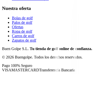
Nuestra oferta
Bolas de golf
Palos de golf
Ofertas
Ropa de golf
Carros de golf
Zapatos de golf
Buen Golpe S.L.
Tu tienda de golf online de confianza.
©
2026
Buengolpe.
Todos los derechos reservados.
Pago 100% Seguro
VISA
MASTERCARD
Transferencia Bancaria