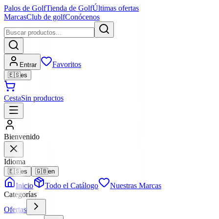
Palos de Golf
Tienda de Golf
Últimas ofertas
Marcas
Club de golf
Conócenos
Favoritos
Entrar
🇪🇸
es
Cesta
Sin productos
Bienvenido
Idioma
🇪🇸
es
🇬🇧
en
Inicio
Todo el Catálogo
Nuestras Marcas
Categorías
Ofertas