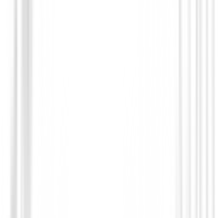
Zapatos Junior
Zapatos Footjoy Fuel Ref.45042 Niños
99,00 €
85,00 €
Desde