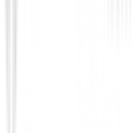
Zapatos Junior
Zapatos Footjoy Traditions 45037 Junio
109,00 €