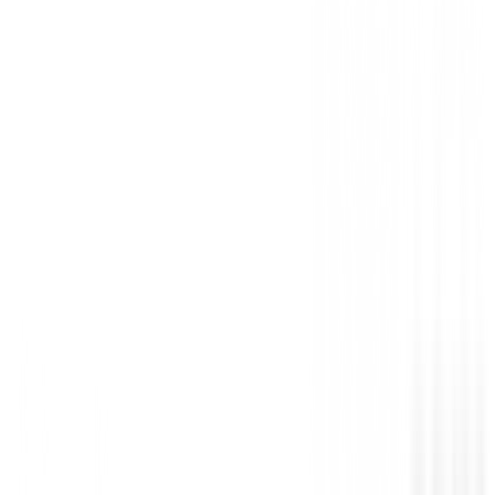
zapatos de golf de primera línea. Los
Puma Ignite P
Junior
son la inversión perfecta para su desarrollo en 
¡Compra ya en BuenGolpe y haz que cada paso en el
Sin opiniones
Todavía no hay opiniones para este producto.
Sé el primero en dejar una opinión cuando recibas tu 
Debes iniciar sesión para dejar una opinión sobre este
Iniciar Sesión
También te puede interesar