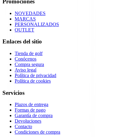
Promociones
NOVEDADES
MARCAS
PERSONALIZADOS
OUTLET
Enlaces del sitio
Tienda de golf
Conócenos
Compra segura
Aviso legal
Política de privacidad
Política de cookies
Servicios
Plazos de entrega
Formas de pago
Garantía de compra
Devoluciones
Contacto
Condiciones de compra