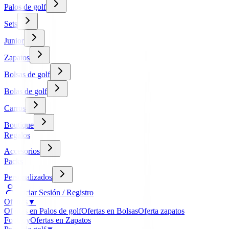
Palos de golf
Sets
Junior
Zapatos
Bolsas de golf
Bolas de golf
Carros
Boutique
Regalos
Accesorios
Packs
Personalizados
Iniciar Sesión / Registro
Ofertas
▼
Ofertas en Palos de golf
Ofertas en Bolsas
Oferta zapatos
FootJoy
Ofertas en Zapatos