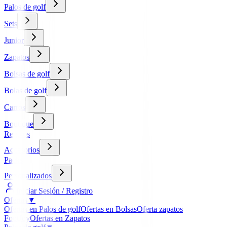
Palos de golf
Sets
Junior
Zapatos
Bolsas de golf
Bolas de golf
Carros
Boutique
Regalos
Accesorios
Packs
Personalizados
Iniciar Sesión / Registro
Ofertas
▼
Ofertas en Palos de golf
Ofertas en Bolsas
Oferta zapatos
FootJoy
Ofertas en Zapatos