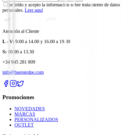
he leído y acepto la información sobre tratamiento de datos
personales.
Leer aquí
Atención al Cliente
L - V:
9.00 a 14.00 y 16.00 a 19.30
S:
10.00 a 13.30
+34 945 281 809
info@buengolpe.com
Promociones
NOVEDADES
MARCAS
PERSONALIZADOS
OUTLET