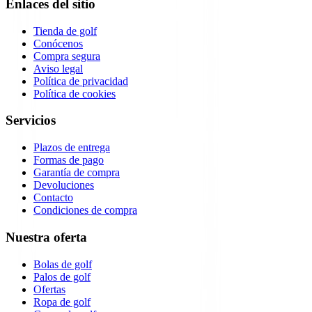
Enlaces del sitio
Tienda de golf
Conócenos
Compra segura
Aviso legal
Política de privacidad
Política de cookies
Servicios
Plazos de entrega
Formas de pago
Garantía de compra
Devoluciones
Contacto
Condiciones de compra
Nuestra oferta
Bolas de golf
Palos de golf
Ofertas
Ropa de golf