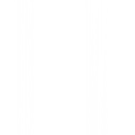
-
15
%
151,95 €
179,00 €
Loft
:
52°/12º | Diestra
54°/14º | Diestra
56°/14º | Diestra
58°/12º | Diestra
60º/12º | Diestra
Género
:
Mujer
Producto inactivo (No disponible)
No disponible
Anterior
Bolsa Ping Hoofer Lite Stand Bag Heather
Grey/Platinum/Black
Siguiente
SKLZ SWING GUIDE TRAINER