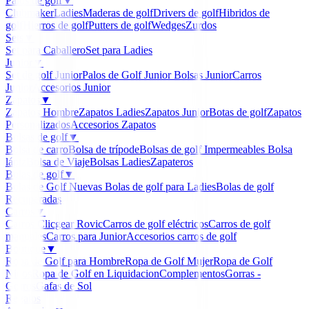
Palos de golf
▼
Clubmaker
Ladies
Maderas de golf
Drivers de golf
Hibridos de
golf
Hierros de golf
Putters de golf
Wedges
Zurdos
Sets
▼
Set para Caballero
Set para Ladies
Junior
▼
Set de golf Junior
Palos de Golf Junior
Bolsas Junior
Carros
Junior
Accesorios Junior
Zapatos
▼
Zapatos Hombre
Zapatos Ladies
Zapatos Junior
Botas de golf
Zapatos
Personalizados
Accesorios Zapatos
Bolsas de golf
▼
Bolsa de carro
Bolsa de trípode
Bolsas de golf Impermeables
Bolsa
lápiz
Bolsa de Viaje
Bolsas Ladies
Zapateros
Bolas de golf
▼
Bolas de Golf Nuevas
Bolas de golf para Ladies
Bolas de golf
Recuperadas
Carros
▼
Carros Clicgear Rovic
Carros de golf eléctricos
Carros de golf
manuales
Carros para Junior
Accesorios carros de golf
Boutique
▼
Ropa de Golf para Hombre
Ropa de Golf Mujer
Ropa de Golf
Niños
Ropa de Golf en Liquidacion
Complementos
Gorras -
Gorros
Gafas de Sol
Regalos