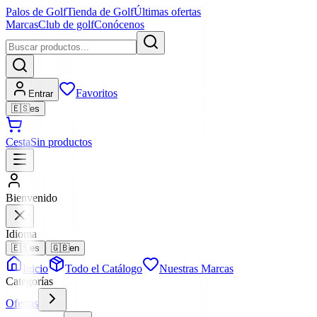
Palos de Golf
Tienda de Golf
Últimas ofertas
Marcas
Club de golf
Conócenos
Favoritos
Entrar
🇪🇸
es
Cesta
Sin productos
Bienvenido
Idioma
🇪🇸
es
🇬🇧
en
Inicio
Todo el Catálogo
Nuestras Marcas
Categorías
Ofertas