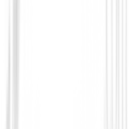
Neceser Titleist Premium:
Diseño elegante y 
accesorios de golf o uso personal.
6 Bolas Titleist Pro V1:
Disfruta de la máxima
rendimiento en el campo, con mayor distancia y
Ideal para Golfistas Mujeres:
Un detalle pens
madres y golfistas que aprecian la excelencia.
Oferta Exclusiva BuenGolpe:
Aprovecha un pr
en este pack de edición limitada.
Un Detalle Memorable:
Un regalo que combina
lujo y la pasión por el golf.
No dejes pasar la oportunidad de hacer feliz a mamá 
de golf único y de alto valor
. ¡Consigue este set espec
en BuenGolpe y haz que su Día de la Madre sea inolv
Sin opiniones
Todavía no hay opiniones para este producto.
Sé el primero en dejar una opinión cuando recibas tu 
Debes iniciar sesión para dejar una opinión sobre este
Iniciar Sesión