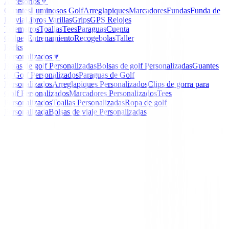
Accesorios
▼
Guantes
Luminosos Golf
Arreglapiques
Marcadores
Fundas
Funda de
Lluvia
Libros
Varillas
Grips
GPS Relojes
Telemetros
Toallas
Tees
Paraguas
Cuenta
Golpes
Entrenamiento
Recogebolas
Taller
Packs
Personalizados
▼
Bolas de golf Personalizadas
Bolsas de golf Personalizadas
Guantes
de Golf Personalizados
Paraguas de Golf
Personalizados
Arreglapiques Personalizados
Clips de gorra para
Golf Personalizados
Marcadores Personalizados
Tees
Personalizados
Toallas Personalizadas
Ropa de golf
Personalizada
Bolsas de viaje Personalizadas
Inicio
/
Bolas de golf para Ladies
/
Regalo Titleist Dia d
Neceser+6 Bolas Pro V1)
-
14
%
Titleist
Regalo Titleist Dia de l
( Neceser+6 Bolas Pro V1