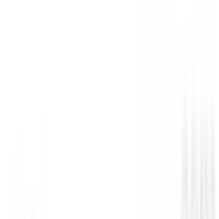
Ref:
Regalo-Titleist-Dia-de-la-Madre-Neceser-6-Bol
-
14
%
59,00 €
68,99 €
Género
:
Mujer
Disponible para envío inmediato
Añadir al Carrito
Siguiente
Bolas de golf Callaway SuperSoft Blanca
Descripción Detallada