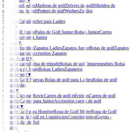
Palos de golf
▼
Clubmaker
Ladies
Maderas de golf
Drivers de golf
Hibridos de
golf
Hierros de golf
Putters de golf
Wedges
Zurdos
Sets
▼
Set para Caballero
Set para Ladies
Junior
▼
Set de golf Junior
Palos de Golf Junior
Bolsas Junior
Carros
Junior
Accesorios Junior
Zapatos
▼
Zapatos Hombre
Zapatos Ladies
Zapatos Junior
Botas de golf
Zapatos
Personalizados
Accesorios Zapatos
Bolsas de golf
▼
Bolsa de carro
Bolsa de trípode
Bolsas de golf Impermeables
Bolsa
lápiz
Bolsa de Viaje
Bolsas Ladies
Zapateros
Bolas de golf
▼
Bolas de Golf Nuevas
Bolas de golf para Ladies
Bolas de golf
Recuperadas
Carros
▼
Carros Clicgear Rovic
Carros de golf eléctricos
Carros de golf
manuales
Carros para Junior
Accesorios carros de golf
Boutique
▼
Ropa de Golf para Hombre
Ropa de Golf Mujer
Ropa de Golf
Niños
Ropa de Golf en Liquidacion
Complementos
Gorras -
Gorros
Gafas de Sol
Regalos