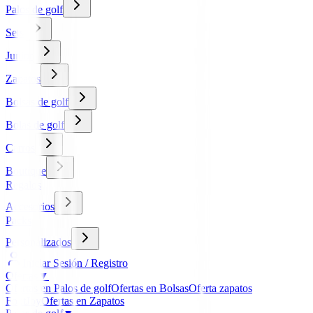
Palos de golf
Sets
Junior
Zapatos
Bolsas de golf
Bolas de golf
Carros
Boutique
Regalos
Accesorios
Packs
Personalizados
Iniciar Sesión / Registro
Ofertas
▼
Ofertas en Palos de golf
Ofertas en Bolsas
Oferta zapatos
FootJoy
Ofertas en Zapatos