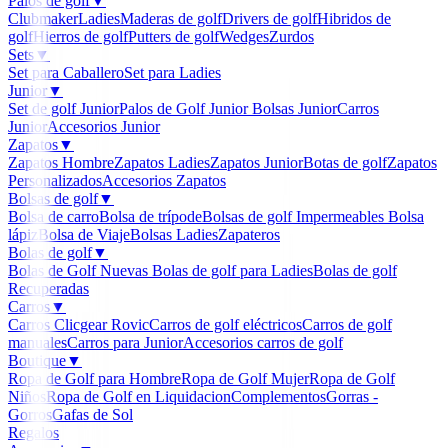
Palos de golf
▼
Clubmaker
Ladies
Maderas de golf
Drivers de golf
Hibridos de
golf
Hierros de golf
Putters de golf
Wedges
Zurdos
Sets
▼
Set para Caballero
Set para Ladies
Junior
▼
Set de golf Junior
Palos de Golf Junior
Bolsas Junior
Carros
Junior
Accesorios Junior
Zapatos
▼
Zapatos Hombre
Zapatos Ladies
Zapatos Junior
Botas de golf
Zapatos
Personalizados
Accesorios Zapatos
Bolsas de golf
▼
Bolsa de carro
Bolsa de trípode
Bolsas de golf Impermeables
Bolsa
lápiz
Bolsa de Viaje
Bolsas Ladies
Zapateros
Bolas de golf
▼
Bolas de Golf Nuevas
Bolas de golf para Ladies
Bolas de golf
Recuperadas
Carros
▼
Carros Clicgear Rovic
Carros de golf eléctricos
Carros de golf
manuales
Carros para Junior
Accesorios carros de golf
Boutique
▼
Ropa de Golf para Hombre
Ropa de Golf Mujer
Ropa de Golf
Niños
Ropa de Golf en Liquidacion
Complementos
Gorras -
Gorros
Gafas de Sol
Regalos