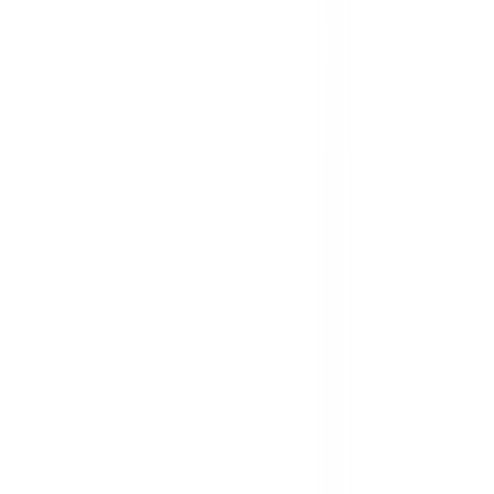
49,00 €