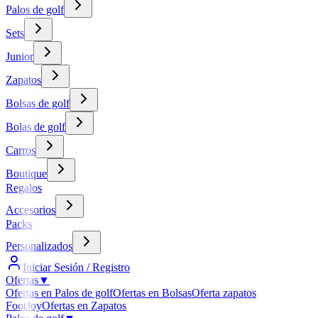
Palos de golf
Sets
Junior
Zapatos
Bolsas de golf
Bolas de golf
Carros
Boutique
Regalos
Accesorios
Packs
Personalizados
Iniciar Sesión / Registro
Ofertas
▼
Ofertas en Palos de golf
Ofertas en Bolsas
Oferta zapatos
FootJoy
Ofertas en Zapatos