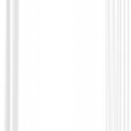
Hibridos de golf
Hibridos Titleist GT1
358,99 €
287,00 €