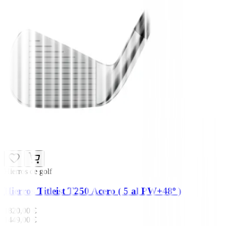
Hierros de golf
Hierros Titleist T250 Acero ( 5 al PW+48º )
1820,00 €
1449,00 €