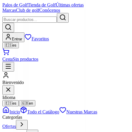
Palos de Golf
Tienda de Golf
Últimas ofertas
Marcas
Club de golf
Conócenos
Favoritos
Entrar
🇪🇸
es
Cesta
Sin productos
Bienvenido
Idioma
🇪🇸
es
🇬🇧
en
Inicio
Todo el Catálogo
Nuestras Marcas
Categorías
Ofertas