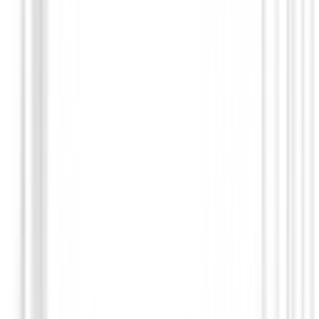
Hibridos de golf
Hibridos Titleist GT2
358,99 €
287,00 €