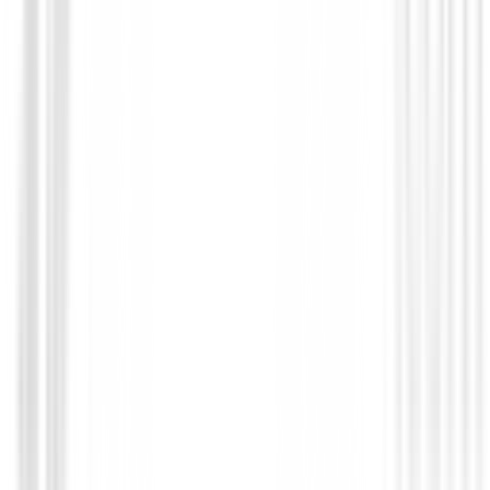
Zapatos Ladies
Zapatos Ecco Street Vibe Ref. 115303/61
138,99 €
118,99 €
Desde