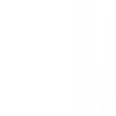
Debes iniciar sesión para dejar una opinión sobre este
Iniciar Sesión
También te puede interesar