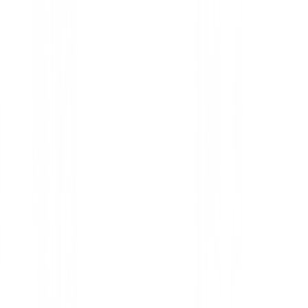
-
24
%
158,99 €
209,00 €
Desde
TALLA
:
36
37
38
39
40
41
Género
:
Mujer
Producto inactivo (No disponible)
No disponible
Anterior
Bolsa Ping Hoofer Lite Stand Bag Heather
Grey/Platinum/Black
Siguiente
SKLZ SWING GUIDE TRAINER