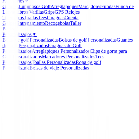
Accesorios
▼
Guantes
Luminosos Golf
Arreglapiques
Marcadores
Fundas
Funda de
Lluvia
Libros
Varillas
Grips
GPS Relojes
Telemetros
Toallas
Tees
Paraguas
Cuenta
Golpes
Entrenamiento
Recogebolas
Taller
Packs
Personalizados
▼
Bolas de golf Personalizadas
Bolsas de golf Personalizadas
Guantes
de Golf Personalizados
Paraguas de Golf
Personalizados
Arreglapiques Personalizados
Clips de gorra para
Golf Personalizados
Marcadores Personalizados
Tees
Personalizados
Toallas Personalizadas
Ropa de golf
Personalizada
Bolsas de viaje Personalizadas
Inicio
/
Novedades
/
Zapatos Ecco LT1 Ref.132753/015
-
24
%
Ecco
Zapatos Ecco LT1
Ref.132753/01579 Mujer
Ref:
132753/01579