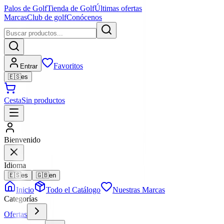
Palos de Golf
Tienda de Golf
Últimas ofertas
Marcas
Club de golf
Conócenos
Favoritos
Entrar
🇪🇸
es
Cesta
Sin productos
Bienvenido
Idioma
🇪🇸
es
🇬🇧
en
Inicio
Todo el Catálogo
Nuestras Marcas
Categorías
Ofertas