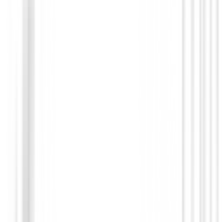
Putters de golf