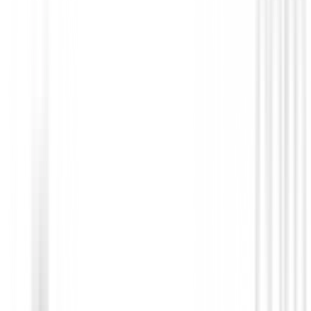
568,99 €
479,95 €