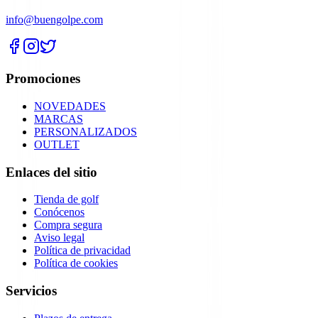
info@buengolpe.com
Promociones
NOVEDADES
MARCAS
PERSONALIZADOS
OUTLET
Enlaces del sitio
Tienda de golf
Conócenos
Compra segura
Aviso legal
Política de privacidad
Política de cookies
Servicios