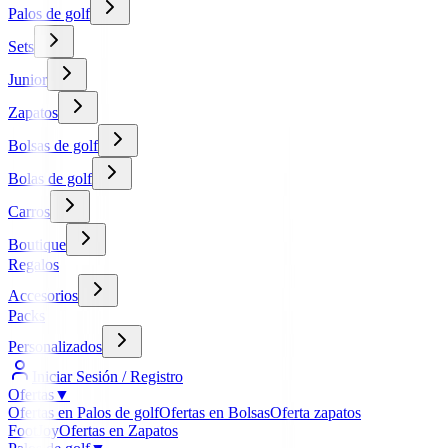
Palos de golf
Sets
Junior
Zapatos
Bolsas de golf
Bolas de golf
Carros
Boutique
Regalos
Accesorios
Packs
Personalizados
Iniciar Sesión / Registro
Ofertas
▼
Ofertas en Palos de golf
Ofertas en Bolsas
Oferta zapatos
FootJoy
Ofertas en Zapatos