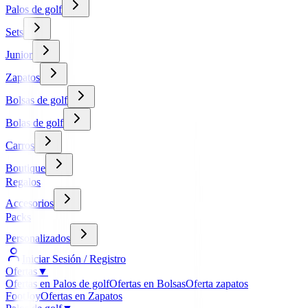
Palos de golf
Sets
Junior
Zapatos
Bolsas de golf
Bolas de golf
Carros
Boutique
Regalos
Accesorios
Packs
Personalizados
Iniciar Sesión / Registro
Ofertas
▼
Ofertas en Palos de golf
Ofertas en Bolsas
Oferta zapatos
FootJoy
Ofertas en Zapatos