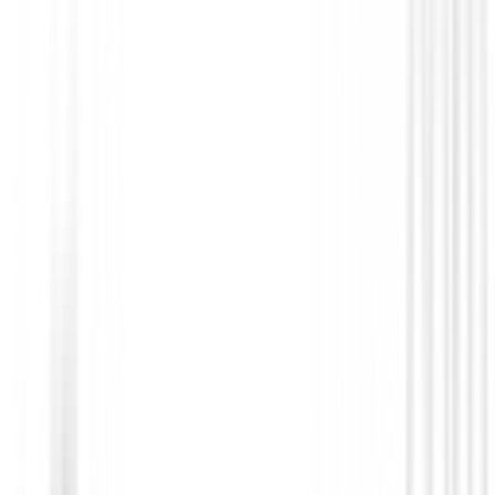
Putters de golf
Putter Odyssey Square 2 Square TRI-HO
SB
568,99 €
479,95 €