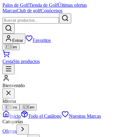
Palos de Golf
Tienda de Golf
Últimas ofertas
Marcas
Club de golf
Conócenos
Favoritos
Entrar
🇪🇸
es
Cesta
Sin productos
Bienvenido
Idioma
🇪🇸
es
🇬🇧
en
Inicio
Todo el Catálogo
Nuestras Marcas
Categorías
Ofertas