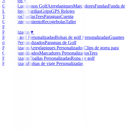
Accesorios
▼
Guantes
Luminosos Golf
Arreglapiques
Marcadores
Fundas
Funda de
Lluvia
Libros
Varillas
Grips
GPS Relojes
Telemetros
Toallas
Tees
Paraguas
Cuenta
Golpes
Entrenamiento
Recogebolas
Taller
Packs
Personalizados
▼
Bolas de golf Personalizadas
Bolsas de golf Personalizadas
Guantes
de Golf Personalizados
Paraguas de Golf
Personalizados
Arreglapiques Personalizados
Clips de gorra para
Golf Personalizados
Marcadores Personalizados
Tees
Personalizados
Toallas Personalizadas
Ropa de golf
Personalizada
Bolsas de viaje Personalizadas
Inicio
/
Putters de golf
/
Putter Odyssey Damascus Mill
-
15
%
Odyssey
Putter Odyssey Damascu
Milled Two CH