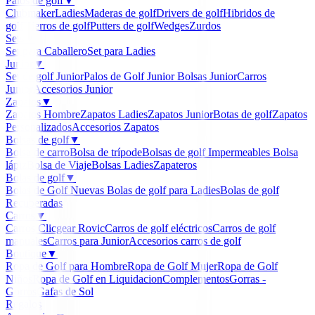
Palos de golf
▼
Clubmaker
Ladies
Maderas de golf
Drivers de golf
Hibridos de
golf
Hierros de golf
Putters de golf
Wedges
Zurdos
Sets
▼
Set para Caballero
Set para Ladies
Junior
▼
Set de golf Junior
Palos de Golf Junior
Bolsas Junior
Carros
Junior
Accesorios Junior
Zapatos
▼
Zapatos Hombre
Zapatos Ladies
Zapatos Junior
Botas de golf
Zapatos
Personalizados
Accesorios Zapatos
Bolsas de golf
▼
Bolsa de carro
Bolsa de trípode
Bolsas de golf Impermeables
Bolsa
lápiz
Bolsa de Viaje
Bolsas Ladies
Zapateros
Bolas de golf
▼
Bolas de Golf Nuevas
Bolas de golf para Ladies
Bolas de golf
Recuperadas
Carros
▼
Carros Clicgear Rovic
Carros de golf eléctricos
Carros de golf
manuales
Carros para Junior
Accesorios carros de golf
Boutique
▼
Ropa de Golf para Hombre
Ropa de Golf Mujer
Ropa de Golf
Niños
Ropa de Golf en Liquidacion
Complementos
Gorras -
Gorros
Gafas de Sol
Regalos