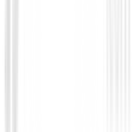
Putters de golf
Putter Odyssey Damascus Milled Jailbir
649,00 €
550,95 €