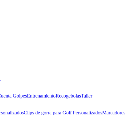
l
uenta Golpes
Entrenamiento
Recogebolas
Taller
rsonalizados
Clips de gorra para Golf Personalizados
Marcadores