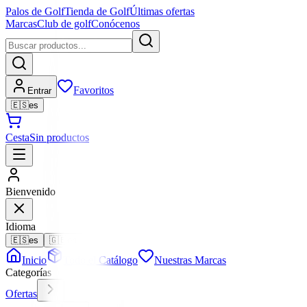
Palos de Golf
Tienda de Golf
Últimas ofertas
Marcas
Club de golf
Conócenos
Favoritos
Entrar
🇪🇸
es
Cesta
Sin productos
Bienvenido
Idioma
🇪🇸
es
🇬🇧
en
Inicio
Todo el Catálogo
Nuestras Marcas
Categorías
Ofertas