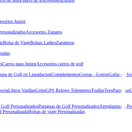
ros de golf
Putters de golf
Wedges
Zurdos
esorios Junior
ersonalizados
Accesorios Zapatos
iz
Bolsa de Viaje
Bolsas Ladies
Zapateros
eradas
es
Carros para Junior
Accesorios carros de golf
opa de Golf en Liquidacion
Complementos
Gorras - Gorros
Gafas de So
luvia
Libros
Varillas
Grips
GPS Relojes Telemetros
Toallas
Tees
Paraguas
C
 Golf Personalizados
Paraguas de Golf Personalizados
Arreglapiques Pe
f Personalizada
Bolsas de viaje Personalizadas