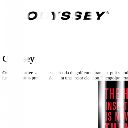
Odyssey
Odyssey Putter
- En nuestra tienda de golf encontrara su putt y p
junto a nuestros profesionsles para una mejor eleccion.Buengolpe ser