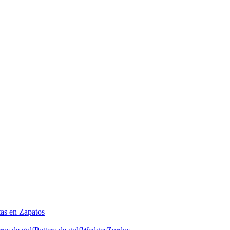
tas en Zapatos