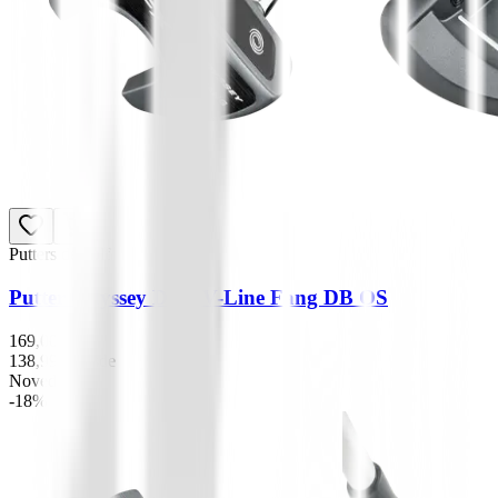
Putters de golf
Putter Odyssey DFX V-Line Fang DB OS
169,00 €
138,99 €
Desde
Novedad
-18%