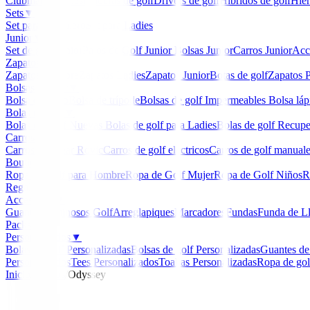
Clubmaker
Ladies
Maderas de golf
Drivers de golf
Hibridos de golf
Hier
Sets
▼
Set para Caballero
Set para Ladies
Junior
▼
Set de golf Junior
Palos de Golf Junior
Bolsas Junior
Carros Junior
Acc
Zapatos
▼
Zapatos Hombre
Zapatos Ladies
Zapatos Junior
Botas de golf
Zapatos P
Bolsas de golf
▼
Bolsa de carro
Bolsa de trípode
Bolsas de golf Impermeables
Bolsa láp
Bolas de golf
▼
Bolas de Golf Nuevas
Bolas de golf para Ladies
Bolas de golf Recup
Carros
▼
Carros Clicgear Rovic
Carros de golf eléctricos
Carros de golf manual
Boutique
▼
Ropa de Golf para Hombre
Ropa de Golf Mujer
Ropa de Golf Niños
R
Regalos
Accesorios
▼
Guantes
Luminosos Golf
Arreglapiques
Marcadores
Fundas
Funda de L
Packs
Personalizados
▼
Bolas de golf Personalizadas
Bolsas de golf Personalizadas
Guantes de
Personalizados
Tees Personalizados
Toallas Personalizadas
Ropa de gol
Inicio
/
Marcas
/
Odyssey