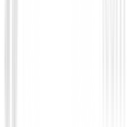
Putters de golf
Putter Odyssey Damascus Milled Jailbir
649,00 €
550,95 €