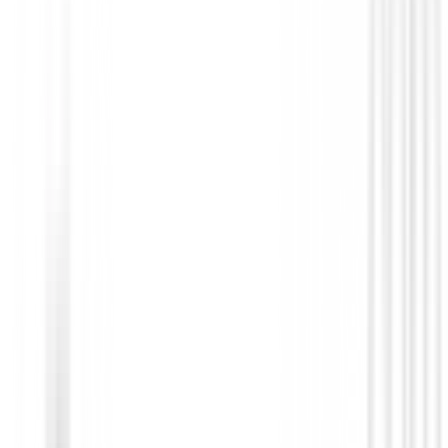
Putter Odyssey Square 2 Square TRI-HO
SB
568,99 €
479,95 €