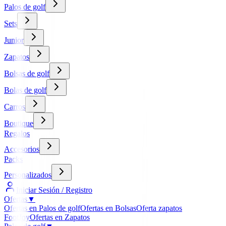
Palos de golf
Sets
Junior
Zapatos
Bolsas de golf
Bolas de golf
Carros
Boutique
Regalos
Accesorios
Packs
Personalizados
Iniciar Sesión / Registro
Ofertas
▼
Ofertas en Palos de golf
Ofertas en Bolsas
Oferta zapatos
FootJoy
Ofertas en Zapatos