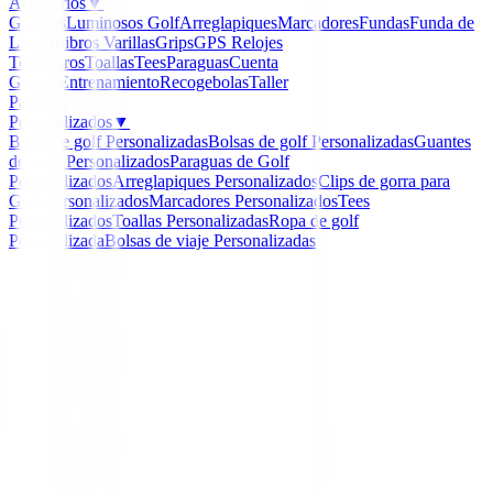
Accesorios
▼
Guantes
Luminosos Golf
Arreglapiques
Marcadores
Fundas
Funda de
Lluvia
Libros
Varillas
Grips
GPS Relojes
Telemetros
Toallas
Tees
Paraguas
Cuenta
Golpes
Entrenamiento
Recogebolas
Taller
Packs
Personalizados
▼
Bolas de golf Personalizadas
Bolsas de golf Personalizadas
Guantes
de Golf Personalizados
Paraguas de Golf
Personalizados
Arreglapiques Personalizados
Clips de gorra para
Golf Personalizados
Marcadores Personalizados
Tees
Personalizados
Toallas Personalizadas
Ropa de golf
Personalizada
Bolsas de viaje Personalizadas
Inicio
/
Putters de golf
/
Putter Odyssey AI-ONE #1 CH
-
20
%
Odyssey
Putter Odyssey AI-ONE
Ref:
197193154563-1