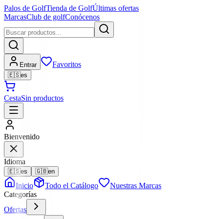
Palos de Golf
Tienda de Golf
Últimas ofertas
Marcas
Club de golf
Conócenos
Favoritos
Entrar
🇪🇸
es
Cesta
Sin productos
Bienvenido
Idioma
🇪🇸
es
🇬🇧
en
Inicio
Todo el Catálogo
Nuestras Marcas
Categorías
Ofertas