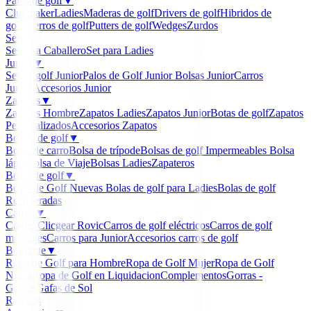
Palos de golf
▼
Clubmaker
Ladies
Maderas de golf
Drivers de golf
Hibridos de
golf
Hierros de golf
Putters de golf
Wedges
Zurdos
Sets
▼
Set para Caballero
Set para Ladies
Junior
▼
Set de golf Junior
Palos de Golf Junior
Bolsas Junior
Carros
Junior
Accesorios Junior
Zapatos
▼
Zapatos Hombre
Zapatos Ladies
Zapatos Junior
Botas de golf
Zapatos
Personalizados
Accesorios Zapatos
Bolsas de golf
▼
Bolsa de carro
Bolsa de trípode
Bolsas de golf Impermeables
Bolsa
lápiz
Bolsa de Viaje
Bolsas Ladies
Zapateros
Bolas de golf
▼
Bolas de Golf Nuevas
Bolas de golf para Ladies
Bolas de golf
Recuperadas
Carros
▼
Carros Clicgear Rovic
Carros de golf eléctricos
Carros de golf
manuales
Carros para Junior
Accesorios carros de golf
Boutique
▼
Ropa de Golf para Hombre
Ropa de Golf Mujer
Ropa de Golf
Niños
Ropa de Golf en Liquidacion
Complementos
Gorras -
Gorros
Gafas de Sol
Regalos