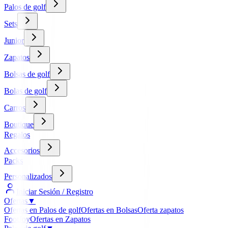
Palos de golf
Sets
Junior
Zapatos
Bolsas de golf
Bolas de golf
Carros
Boutique
Regalos
Accesorios
Packs
Personalizados
Iniciar Sesión / Registro
Ofertas
▼
Ofertas en Palos de golf
Ofertas en Bolsas
Oferta zapatos
FootJoy
Ofertas en Zapatos