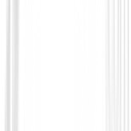
Putters de golf
Putter Cleveland HB Soft 2 Black 11S
209,00 €
179,00 €
Desde