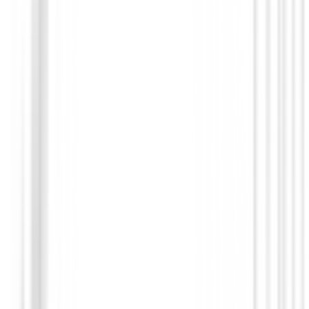
Putters de golf
Putter Cleveland HB Soft 2 Black - 15OS
209,00 €
179,00 €
Desde