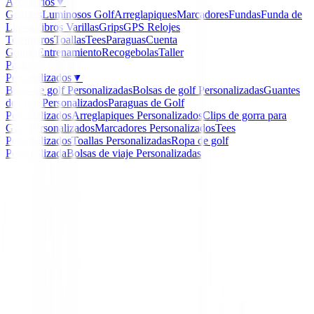
Accesorios
▼
Guantes
Luminosos Golf
Arreglapiques
Marcadores
Fundas
Funda de
Lluvia
Libros
Varillas
Grips
GPS Relojes
Telemetros
Toallas
Tees
Paraguas
Cuenta
Golpes
Entrenamiento
Recogebolas
Taller
Packs
Personalizados
▼
Bolas de golf Personalizadas
Bolsas de golf Personalizadas
Guantes
de Golf Personalizados
Paraguas de Golf
Personalizados
Arreglapiques Personalizados
Clips de gorra para
Golf Personalizados
Marcadores Personalizados
Tees
Personalizados
Toallas Personalizadas
Ropa de golf
Personalizada
Bolsas de viaje Personalizadas
Inicio
/
Putters de golf
/
Putter Cleveland HB Soft 2 - 1
-
19
%
Cleveland
Putter Cleveland HB Soft
OS Mujer