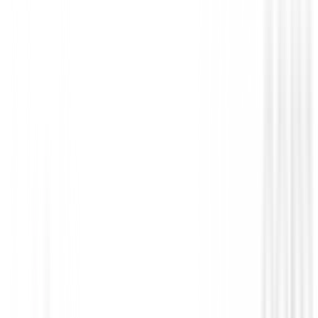
Putters de golf
Putter Cleveland HB Soft 2 Black - Retre
209,00 €
179,00 €
Desde