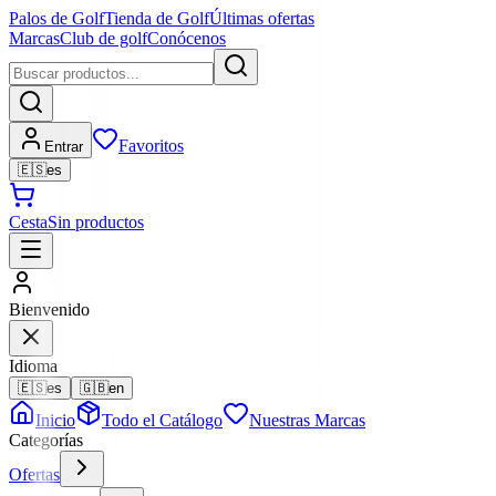
Palos de Golf
Tienda de Golf
Últimas ofertas
Marcas
Club de golf
Conócenos
Favoritos
Entrar
🇪🇸
es
Cesta
Sin productos
Bienvenido
Idioma
🇪🇸
es
🇬🇧
en
Inicio
Todo el Catálogo
Nuestras Marcas
Categorías
Ofertas