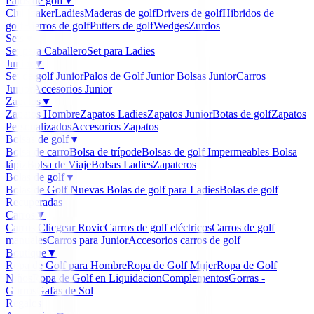
Palos de golf
▼
Clubmaker
Ladies
Maderas de golf
Drivers de golf
Hibridos de
golf
Hierros de golf
Putters de golf
Wedges
Zurdos
Sets
▼
Set para Caballero
Set para Ladies
Junior
▼
Set de golf Junior
Palos de Golf Junior
Bolsas Junior
Carros
Junior
Accesorios Junior
Zapatos
▼
Zapatos Hombre
Zapatos Ladies
Zapatos Junior
Botas de golf
Zapatos
Personalizados
Accesorios Zapatos
Bolsas de golf
▼
Bolsa de carro
Bolsa de trípode
Bolsas de golf Impermeables
Bolsa
lápiz
Bolsa de Viaje
Bolsas Ladies
Zapateros
Bolas de golf
▼
Bolas de Golf Nuevas
Bolas de golf para Ladies
Bolas de golf
Recuperadas
Carros
▼
Carros Clicgear Rovic
Carros de golf eléctricos
Carros de golf
manuales
Carros para Junior
Accesorios carros de golf
Boutique
▼
Ropa de Golf para Hombre
Ropa de Golf Mujer
Ropa de Golf
Niños
Ropa de Golf en Liquidacion
Complementos
Gorras -
Gorros
Gafas de Sol
Regalos