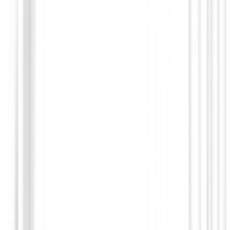
Putters de golf
Putter Cleveland HB Soft 2 Black - 15OS
209,00 €
179,00 €
Desde