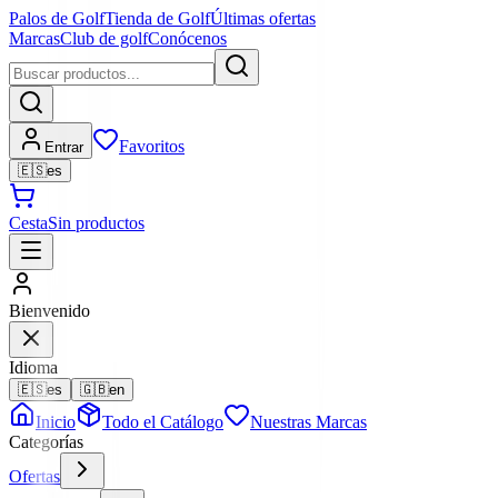
Palos de Golf
Tienda de Golf
Últimas ofertas
Marcas
Club de golf
Conócenos
Favoritos
Entrar
🇪🇸
es
Cesta
Sin productos
Bienvenido
Idioma
🇪🇸
es
🇬🇧
en
Inicio
Todo el Catálogo
Nuestras Marcas
Categorías
Ofertas