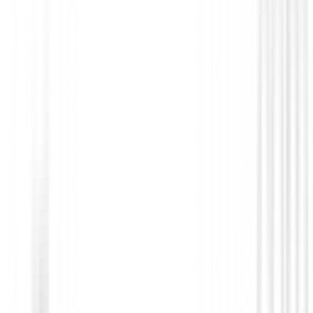
Putters de golf
Putter Cleveland HB Soft 2 Black - Retre
209,00 €
179,00 €
Desde