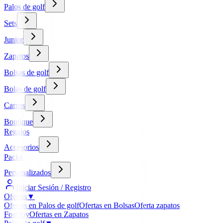
Palos de golf
Sets
Junior
Zapatos
Bolsas de golf
Bolas de golf
Carros
Boutique
Regalos
Accesorios
Packs
Personalizados
Iniciar Sesión / Registro
Ofertas
▼
Ofertas en Palos de golf
Ofertas en Bolsas
Oferta zapatos
FootJoy
Ofertas en Zapatos