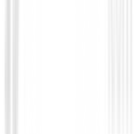
Putters de golf
Putter Cleveland HB Soft 2 Black 11OS
209,00 €
179,00 €
Desde