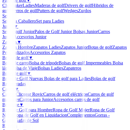
Palos de golf
▼
Clubmaker
Ladies
Maderas de golf
Drivers de golf
Hibridos de
golf
Hierros de golf
Putters de golf
Wedges
Zurdos
Sets
▼
Set para Caballero
Set para Ladies
Junior
▼
Set de golf Junior
Palos de Golf Junior
Bolsas Junior
Carros
Junior
Accesorios Junior
Zapatos
▼
Zapatos Hombre
Zapatos Ladies
Zapatos Junior
Botas de golf
Zapatos
Personalizados
Accesorios Zapatos
Bolsas de golf
▼
Bolsa de carro
Bolsa de trípode
Bolsas de golf Impermeables
Bolsa
lápiz
Bolsa de Viaje
Bolsas Ladies
Zapateros
Bolas de golf
▼
Bolas de Golf Nuevas
Bolas de golf para Ladies
Bolas de golf
Recuperadas
Carros
▼
Carros Clicgear Rovic
Carros de golf eléctricos
Carros de golf
manuales
Carros para Junior
Accesorios carros de golf
Boutique
▼
Ropa de Golf para Hombre
Ropa de Golf Mujer
Ropa de Golf
Niños
Ropa de Golf en Liquidacion
Complementos
Gorras -
Gorros
Gafas de Sol
Regalos