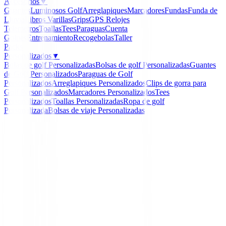
Accesorios
▼
Guantes
Luminosos Golf
Arreglapiques
Marcadores
Fundas
Funda de
Lluvia
Libros
Varillas
Grips
GPS Relojes
Telemetros
Toallas
Tees
Paraguas
Cuenta
Golpes
Entrenamiento
Recogebolas
Taller
Packs
Personalizados
▼
Bolas de golf Personalizadas
Bolsas de golf Personalizadas
Guantes
de Golf Personalizados
Paraguas de Golf
Personalizados
Arreglapiques Personalizados
Clips de gorra para
Golf Personalizados
Marcadores Personalizados
Tees
Personalizados
Toallas Personalizadas
Ropa de golf
Personalizada
Bolsas de viaje Personalizadas
Inicio
/
Putters de golf
/
Putter Cleveland HB Soft 2 Bla
-
14
%
Cleveland
Putter Cleveland HB Sof
Black 11S