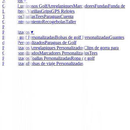
Accesorios
▼
Guantes
Luminosos Golf
Arreglapiques
Marcadores
Fundas
Funda de
Lluvia
Libros
Varillas
Grips
GPS Relojes
Telemetros
Toallas
Tees
Paraguas
Cuenta
Golpes
Entrenamiento
Recogebolas
Taller
Packs
Personalizados
▼
Bolas de golf Personalizadas
Bolsas de golf Personalizadas
Guantes
de Golf Personalizados
Paraguas de Golf
Personalizados
Arreglapiques Personalizados
Clips de gorra para
Golf Personalizados
Marcadores Personalizados
Tees
Personalizados
Toallas Personalizadas
Ropa de golf
Personalizada
Bolsas de viaje Personalizadas
Inicio
/
Boutique
/
Polo Ping Nala Ref.P93730 Mujer B
-
61
%
Ping Collection
Polo Ping Nala Ref.P937
Mujer Blanco