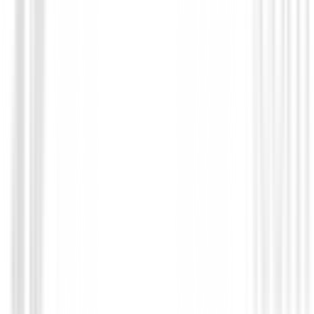
Polos Señora
Polo Ping Nala Ref.P93730 Mujer Azul
90,00 €
39,98 €