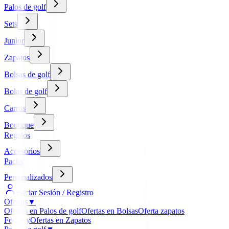
Palos de golf
Sets
Junior
Zapatos
Bolsas de golf
Bolas de golf
Carros
Boutique
Regalos
Accesorios
Packs
Personalizados
Iniciar Sesión / Registro
Ofertas
▼
Ofertas en Palos de golf
Ofertas en Bolsas
Oferta zapatos
FootJoy
Ofertas en Zapatos