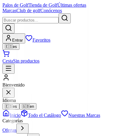
Palos de Golf
Tienda de Golf
Últimas ofertas
Marcas
Club de golf
Conócenos
Favoritos
Entrar
🇪🇸
es
Cesta
Sin productos
Bienvenido
Idioma
🇪🇸
es
🇬🇧
en
Inicio
Todo el Catálogo
Nuestras Marcas
Categorías
Ofertas