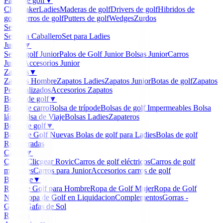
Palos de golf
▼
Clubmaker
Ladies
Maderas de golf
Drivers de golf
Hibridos de
golf
Hierros de golf
Putters de golf
Wedges
Zurdos
Sets
▼
Set para Caballero
Set para Ladies
Junior
▼
Set de golf Junior
Palos de Golf Junior
Bolsas Junior
Carros
Junior
Accesorios Junior
Zapatos
▼
Zapatos Hombre
Zapatos Ladies
Zapatos Junior
Botas de golf
Zapatos
Personalizados
Accesorios Zapatos
Bolsas de golf
▼
Bolsa de carro
Bolsa de trípode
Bolsas de golf Impermeables
Bolsa
lápiz
Bolsa de Viaje
Bolsas Ladies
Zapateros
Bolas de golf
▼
Bolas de Golf Nuevas
Bolas de golf para Ladies
Bolas de golf
Recuperadas
Carros
▼
Carros Clicgear Rovic
Carros de golf eléctricos
Carros de golf
manuales
Carros para Junior
Accesorios carros de golf
Boutique
▼
Ropa de Golf para Hombre
Ropa de Golf Mujer
Ropa de Golf
Niños
Ropa de Golf en Liquidacion
Complementos
Gorras -
Gorros
Gafas de Sol
Regalos