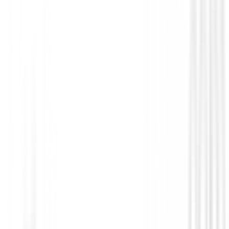
Polos Señora
Polo Ping Oona P93734
90,75 €
39,99 €