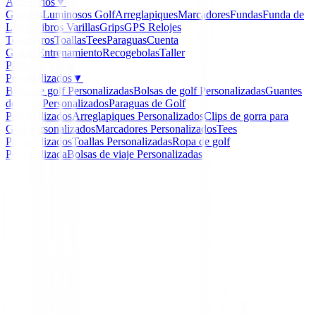
Accesorios
▼
Guantes
Luminosos Golf
Arreglapiques
Marcadores
Fundas
Funda de
Lluvia
Libros
Varillas
Grips
GPS Relojes
Telemetros
Toallas
Tees
Paraguas
Cuenta
Golpes
Entrenamiento
Recogebolas
Taller
Packs
Personalizados
▼
Bolas de golf Personalizadas
Bolsas de golf Personalizadas
Guantes
de Golf Personalizados
Paraguas de Golf
Personalizados
Arreglapiques Personalizados
Clips de gorra para
Golf Personalizados
Marcadores Personalizados
Tees
Personalizados
Toallas Personalizadas
Ropa de golf
Personalizada
Bolsas de viaje Personalizadas
Inicio
/
Boutique
/
Gorro Nivo Ibiza Mujer Ref.NI0210
-
22
%
Nivo Golf
Gorro Nivo Ibiza Mujer
Ref.NI0210902