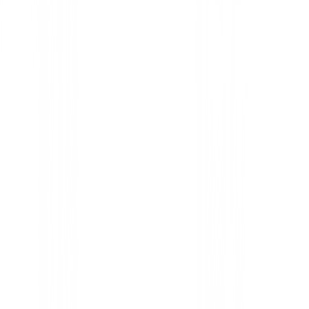
-
22
%
35,01 €
45,00 €
COLOR
:
Negro
Género
:
Mujer
Disponible para envío inmediato