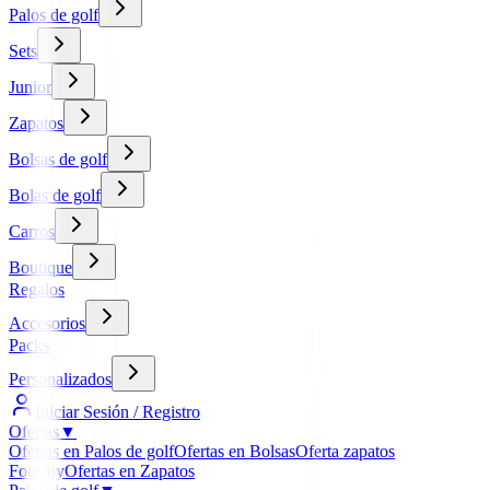
Palos de golf
Sets
Junior
Zapatos
Bolsas de golf
Bolas de golf
Carros
Boutique
Regalos
Accesorios
Packs
Personalizados
Iniciar Sesión / Registro
Ofertas
▼
Ofertas en Palos de golf
Ofertas en Bolsas
Oferta zapatos
FootJoy
Ofertas en Zapatos