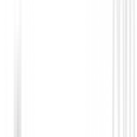
Gorras | Viseras | Mujer
Visera FootJoy
34,99 €
25,00 €